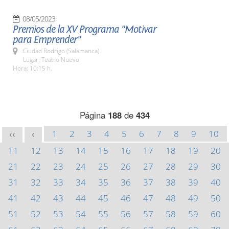
08/05/2023
Premios de la XV Programa "Motivar
para Emprender"
Ciudad Rodrigo (Salamanca)
Lugar: Teatro Nuevo
Hora: 10:15 h.
Página
188
de
434
1
2
3
4
5
6
7
8
9
10
<<
<
11
12
13
14
15
16
17
18
19
20
21
22
23
24
25
26
27
28
29
30
31
32
33
34
35
36
37
38
39
40
41
42
43
44
45
46
47
48
49
50
51
52
53
54
55
56
57
58
59
60