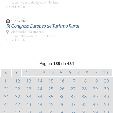
Lugar: Huerto de Calixto y Melibea
Hora: 11:30 h.
11/05/2023
IX Congreso Europeo de Turismo Rural
Alberca (La) (Salamanca)
Lugar: Abadía de los Templarios
Hora: 12:50 h.
Página
188
de
434
1
2
3
4
5
6
7
8
9
10
<<
<
11
12
13
14
15
16
17
18
19
20
21
22
23
24
25
26
27
28
29
30
31
32
33
34
35
36
37
38
39
40
41
42
43
44
45
46
47
48
49
50
51
52
53
54
55
56
57
58
59
60