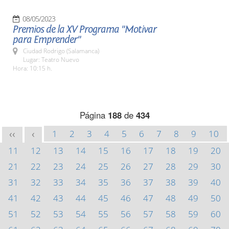
08/05/2023
Premios de la XV Programa "Motivar
para Emprender"
Ciudad Rodrigo (Salamanca)
Lugar: Teatro Nuevo
Hora: 10:15 h.
Página
188
de
434
1
2
3
4
5
6
7
8
9
10
<<
<
11
12
13
14
15
16
17
18
19
20
21
22
23
24
25
26
27
28
29
30
31
32
33
34
35
36
37
38
39
40
41
42
43
44
45
46
47
48
49
50
51
52
53
54
55
56
57
58
59
60