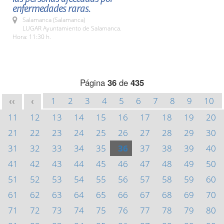
enfermedades raras.
Salamanca (Salamanca)
LUGAR Ayuntamiento de Salamanca.
Hora: 11:30 h.
Página
36
de
435
1
2
3
4
5
6
7
8
9
10
<<
<
11
12
13
14
15
16
17
18
19
20
21
22
23
24
25
26
27
28
29
30
31
32
33
34
35
36
37
38
39
40
41
42
43
44
45
46
47
48
49
50
51
52
53
54
55
56
57
58
59
60
61
62
63
64
65
66
67
68
69
70
71
72
73
74
75
76
77
78
79
80