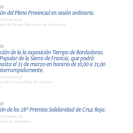
26
ón del Pleno Provincial en sesión ordinaria.
a (Salamanca)
lón de Plenos. Diputación de Salamanca.
26
ión de la la exposición Tiempo de Bordadoras.
opular de la Sierra de Francia, que podrá
 hasta el 31 de marzo en horario de 10,00 a 21,00
interrumpidamente.
a (Salamanca)
a de Prensa y Patio de La Salina
h.
26
ón de los 28º Premios Solidaridad de Cruz Roja.
a (Salamanca)
sino de Salamanca
.