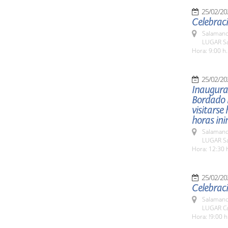
25/02/20
Celebraci
Salamanc
LUGAR Sa
Hora: 9:00 h.
25/02/20
Inaugurac
Bordado P
visitarse
horas in
Salamanc
LUGAR Sal
Hora: 12:30 
25/02/20
Celebraci
Salamanc
LUGAR Ca
Hora: !9:00 h