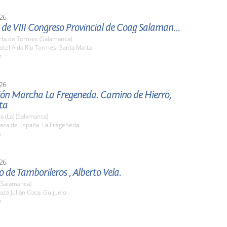
26
Clausura de VIII Congreso Provincial de Coag Salamanca.
rta de Tormes (Salamanca)
tel Alda Río Tormes. Santa Marta
h.
26
ión Marcha La Fregeneda. Camino de Hierro,
ta
 (La) (Salamanca)
aza de España. La Fregeneda
h
26
 de Tamborileros , Alberto Vela.
(Salamanca)
za Julián Coca. Guijuelo
h.