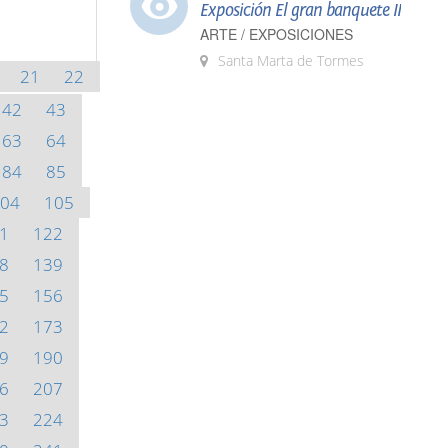
Exposición El gran banquete II
ARTE / EXPOSICIONES
Santa Marta de Tormes
21
22
42
43
63
64
84
85
04
105
1
122
8
139
5
156
2
173
9
190
6
207
3
224