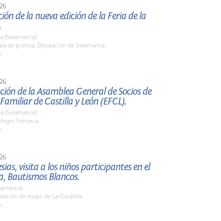
26
ión de la nueva edición de la Feria de la
.
a (Salamanca)
la de prensa. Diputación de Salamanca
h.
26
ión de la Asamblea General de Socios de
amiliar de Castilla y León (EFCL).
a (Salamanca)
legio Fonseca
h.
26
esias, visita a los niños participantes en el
, Bautismos Blancos.
lamanca)
ación de esquí de La Covatilla
h.