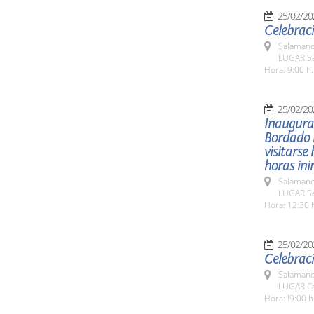
25/02/20
Celebraci
Salamanc
LUGAR Sa
Hora: 9:00 h.
25/02/20
Inaugurac
Bordado P
visitarse
horas in
Salamanc
LUGAR Sal
Hora: 12:30 
25/02/20
Celebraci
Salamanc
LUGAR Ca
Hora: !9:00 h