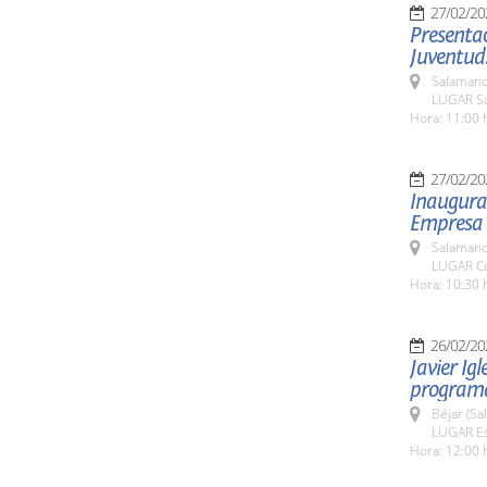
27/02/20
Presentac
Juventud
Salamanc
LUGAR Sa
Hora: 11:00 
27/02/20
Inaugurac
Empresa F
Salamanc
LUGAR Co
Hora: 10:30 
26/02/20
Javier Igl
programa
Béjar (Sa
LUGAR Est
Hora: 12:00 