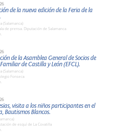
26
ión de la nueva edición de la Feria de la
.
a (Salamanca)
la de prensa. Diputación de Salamanca
h.
26
ión de la Asamblea General de Socios de
amiliar de Castilla y León (EFCL).
a (Salamanca)
legio Fonseca
h.
26
esias, visita a los niños participantes en el
, Bautismos Blancos.
lamanca)
ación de esquí de La Covatilla
h.