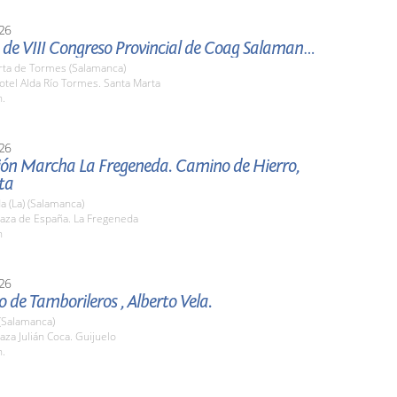
26
Clausura de VIII Congreso Provincial de Coag Salamanca.
rta de Tormes (Salamanca)
tel Alda Río Tormes. Santa Marta
h.
26
ión Marcha La Fregeneda. Camino de Hierro,
ta
 (La) (Salamanca)
aza de España. La Fregeneda
h
26
 de Tamborileros , Alberto Vela.
(Salamanca)
za Julián Coca. Guijuelo
h.