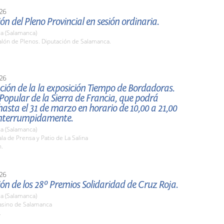
26
ón del Pleno Provincial en sesión ordinaria.
a (Salamanca)
lón de Plenos. Diputación de Salamanca.
26
ión de la la exposición Tiempo de Bordadoras.
opular de la Sierra de Francia, que podrá
 hasta el 31 de marzo en horario de 10,00 a 21,00
interrumpidamente.
a (Salamanca)
a de Prensa y Patio de La Salina
h.
26
ón de los 28º Premios Solidaridad de Cruz Roja.
a (Salamanca)
sino de Salamanca
.