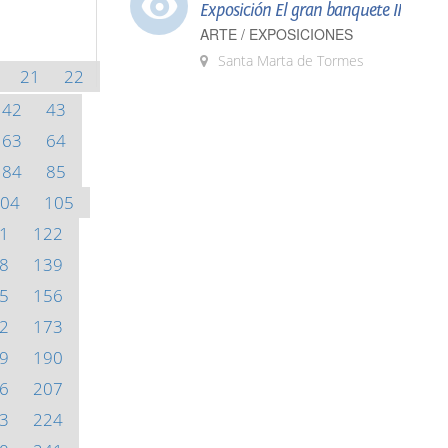
Exposición El gran banquete II
ARTE / EXPOSICIONES
Santa Marta de Tormes
21
22
42
43
63
64
84
85
04
105
1
122
8
139
5
156
2
173
9
190
6
207
3
224