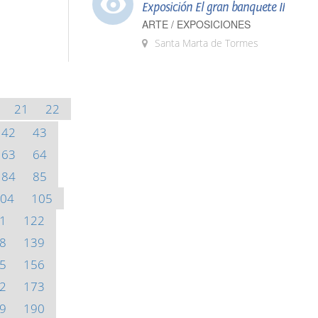
Exposición El gran banquete II
ARTE / EXPOSICIONES
Santa Marta de Tormes
21
22
42
43
63
64
84
85
04
105
1
122
8
139
5
156
2
173
9
190