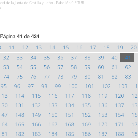
and de la Junta de Castilla y León - Pabellón 9 FITUR
h.
Página
41
de
434
0
11
12
13
14
15
16
17
18
19
20
32
33
34
35
36
37
38
39
40
41
53
54
55
56
57
58
59
60
61
62
74
75
76
77
78
79
80
81
82
83
95
96
97
98
99
100
101
102
103
1
113
114
115
116
117
118
119
120
12
130
131
132
133
134
135
136
137
13
147
148
149
150
151
152
153
154
15
164
165
166
167
168
169
170
171
17
181
182
183
184
185
186
187
188
18