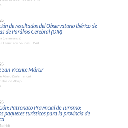
h.
26
ión de resultados del Observatorio Ibérico de
as de Parálisis Cerebral (OIR)
a (Salamanca)
la Francisco Salinas. USAL
26
e San Vicente Mártir
de Abajo (Salamanca)
nillas de Abajo
h.
26
ión: Patronato Provincial de Turismo:
s paquetes turísticos para la provincia de
ca
adrid)