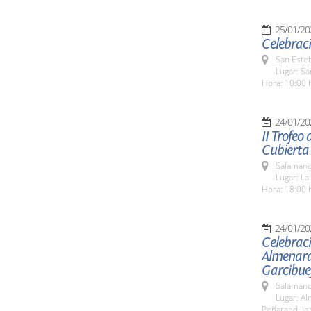
25/01/20
Celebraci
San Esteb
Lugar: Sa
Hora: 10:00 
24/01/20
II Trofeo
Cubierta
Salamanc
Lugar: La
Hora: 18:00 
24/01/20
Celebraci
Almenara 
Garcibuey
Salamanc
Lugar: Al
Peñarandilla 