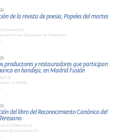
26
ión de la revista de poesía, Papeles del martes
a (Salamanca)
la de prensa. Diputación de Salamanca.
h.
26
los productores y restauradores que participan
manca en bandeja, en Madrid Fusión
adrid)
bellón 14 IFEMA
h.
26
ión del libro del Reconocimiento Canónico del
Teresiano
Tormes (Salamanca)
sílica de la Anunciación
h.