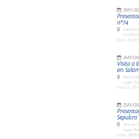
28/01/20
Presentac
nº74
Salamanc
LUGAR Sa
Hora: 10,30 
26/01/20
Visita a 
en: Sala
Madrid (M
Lugar: Pa
Hora: 11:30 
25/01/20
Presentac
Sepulcro 
Alba de 
Lugar: Ba
Hora: 18:00 