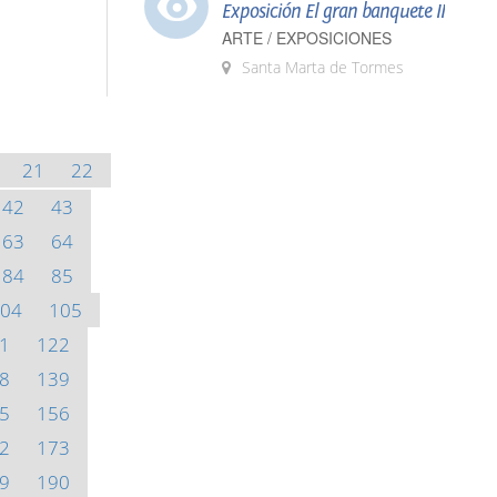
Exposición El gran banquete II
ARTE / EXPOSICIONES
Santa Marta de Tormes
21
22
42
43
63
64
84
85
04
105
1
122
8
139
5
156
2
173
9
190