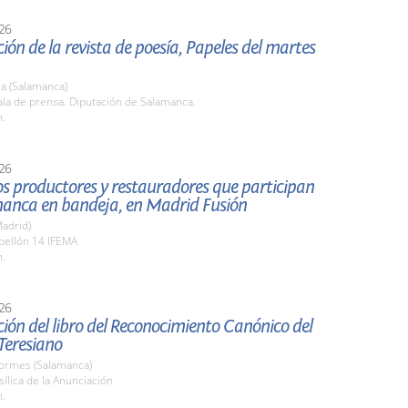
26
ión de la revista de poesía, Papeles del martes
a (Salamanca)
la de prensa. Diputación de Salamanca.
h.
26
los productores y restauradores que participan
manca en bandeja, en Madrid Fusión
adrid)
bellón 14 IFEMA
h.
26
ión del libro del Reconocimiento Canónico del
Teresiano
Tormes (Salamanca)
sílica de la Anunciación
h.