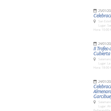
25/01/20
Celebraci
San Esteb
Lugar: Sa
Hora: 10:00 
24/01/20
II Trofeo
Cubierta
Salamanc
Lugar: La
Hora: 18:00 
24/01/20
Celebraci
Almenara 
Garcibuey
Salamanc
Lugar: Al
Peñarandilla 