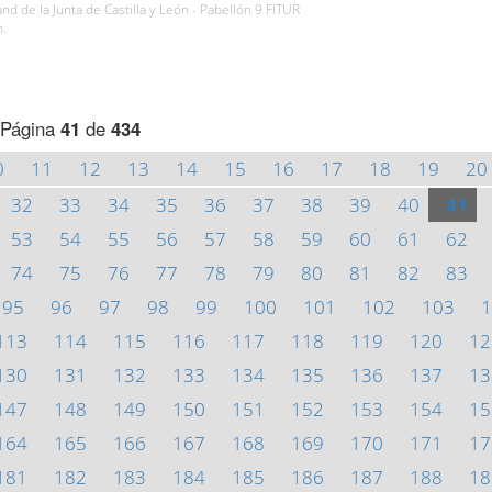
and de la Junta de Castilla y León - Pabellón 9 FITUR
h.
Página
41
de
434
0
11
12
13
14
15
16
17
18
19
20
32
33
34
35
36
37
38
39
40
41
53
54
55
56
57
58
59
60
61
62
74
75
76
77
78
79
80
81
82
83
95
96
97
98
99
100
101
102
103
1
113
114
115
116
117
118
119
120
12
130
131
132
133
134
135
136
137
13
147
148
149
150
151
152
153
154
15
164
165
166
167
168
169
170
171
17
181
182
183
184
185
186
187
188
18