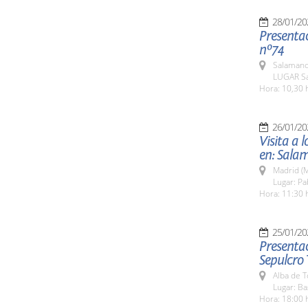
28/01/20
Presentac
nº74
Salamanc
LUGAR Sa
Hora: 10,30 
26/01/20
Visita a 
en: Sala
Madrid (M
Lugar: Pa
Hora: 11:30 
25/01/20
Presentac
Sepulcro 
Alba de 
Lugar: Ba
Hora: 18:00 