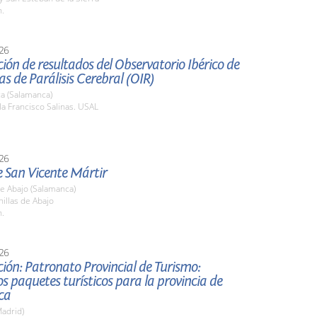
h.
26
ión de resultados del Observatorio Ibérico de
as de Parálisis Cerebral (OIR)
a (Salamanca)
la Francisco Salinas. USAL
26
e San Vicente Mártir
de Abajo (Salamanca)
nillas de Abajo
h.
26
ión: Patronato Provincial de Turismo:
s paquetes turísticos para la provincia de
ca
adrid)