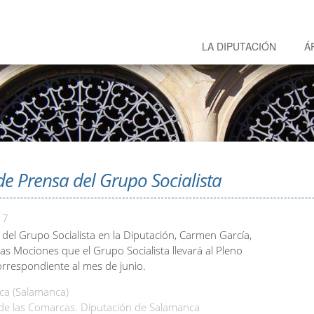
LA DIPUTACIÓN
Á
e Prensa del Grupo Socialista
17
 del Grupo Socialista en la Diputación, Carmen García,
as Mociones que el Grupo Socialista llevará al Pleno
orrespondiente al mes de junio.
a (Salamanca)
 de las Comarcas. Diputación de Salamanca