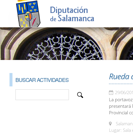
Rueda d
BUSCAR ACTIVIDADES
29/06/20
La portavoz
presentará l
Provincial c
Salamanc
Lugar: Sala