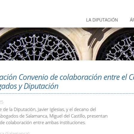
LA DIPUTACIÓN
Á
ación Convenio de colaboración entre el C
ados y Diputación
25
e de la Diputación, Javier Iglesias, y el decano del
Abogados de Salamanca, Miguel del Castillo, presentan
 de colaboración entre ambas instituciones.
a (Salamanca)