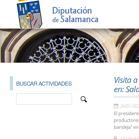
Visita 
BUSCAR ACTIVIDADES
en: Sal
26/01/20
El presidente
productores
bandeja" en
Madrid (