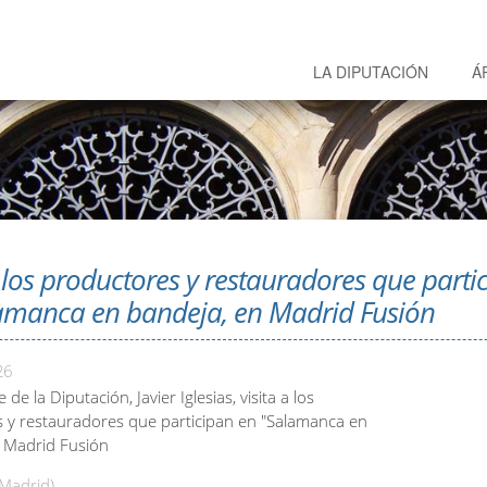
LA DIPUTACIÓN
Á
a los productores y restauradores que parti
amanca en bandeja, en Madrid Fusión
26
 de la Diputación, Javier Iglesias, visita a los
 y restauradores que participan en "Salamanca en
 Madrid Fusión
Madrid)