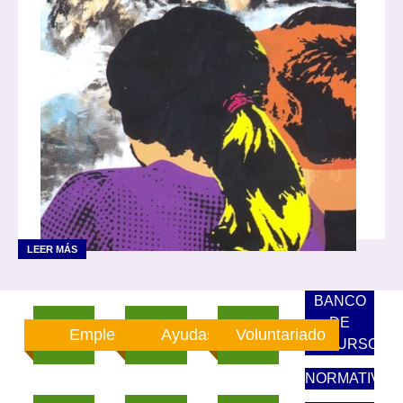
LEER MÁS
BANCO
DE
Empleo
Ayudas
Voluntariado
RECURSOS
NORMATIVA