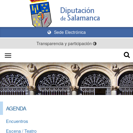
Sede Electrónica
Transparencia y participación
Toggle
navigation
AGENDA
Encuentros
Escena / Teatro