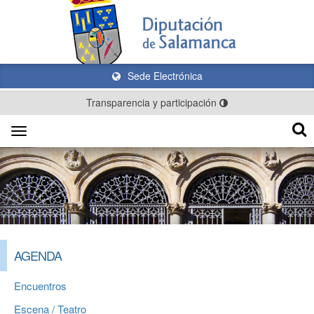
Sede Electrónica
Transparencia y participación
Toggle
navigation
AGENDA
Encuentros
Escena / Teatro