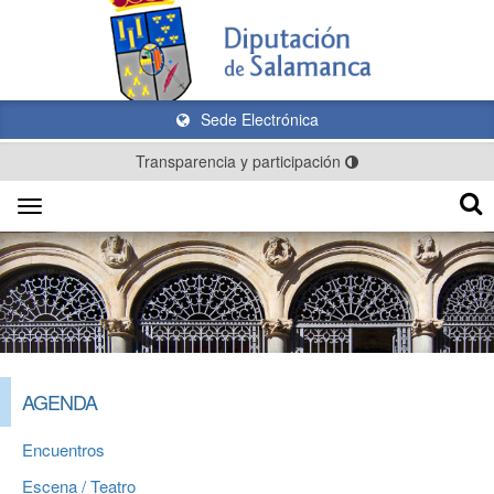
Sede Electrónica
Transparencia y participación
Toggle
navigation
AGENDA
Encuentros
Escena / Teatro