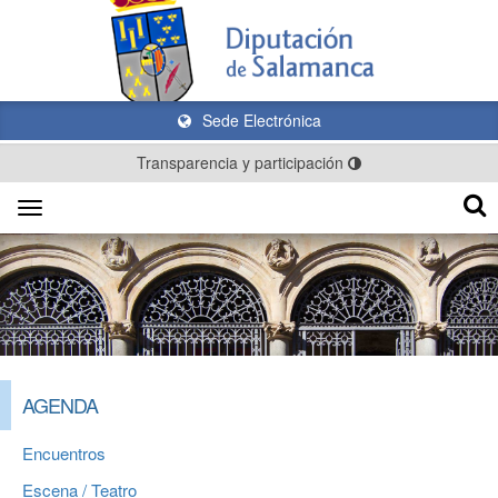
Sede Electrónica
Transparencia y participación
Toggle
navigation
AGENDA
Encuentros
Escena / Teatro