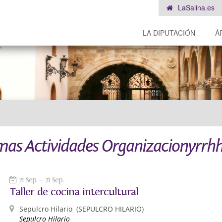
LaSalina.es
LA DIPUTACIÓN
Á
mas Actividades Organizacionyrrh
21 Sep.
21 Sep.
Taller de cocina intercultural
Sepulcro Hilario
(SEPULCRO HILARIO)
Sepulcro Hilario