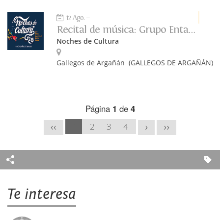
12 Ago.
Recital de música: Grupo Entavía
Noches de Cultura
Gallegos de Argañán
(GALLEGOS DE ARGAÑÁN)
Página
1
de
4
1
2
3
4
<<
>
>>
Te interesa