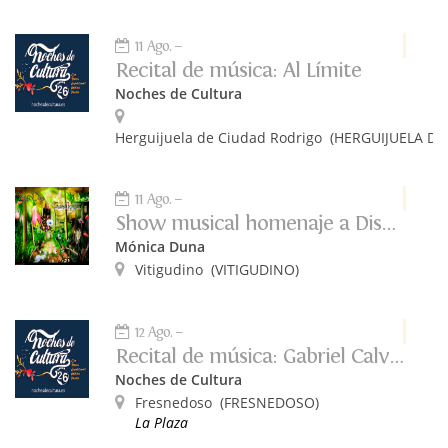
11 Ago.
Recital de música: Al Límite
Noches de Cultura
Herguijuela de Ciudad Rodrigo
(HERGUIJUELA DE
11 Ago.
Show musical homenaje a Disney
Mónica Duna
Vitigudino
(VITIGUDINO)
12 Ago.
Recital de música: Gabriel Calvo y La Fabulosa Retahíla
Noches de Cultura
Fresnedoso
(FRESNEDOSO)
La Plaza