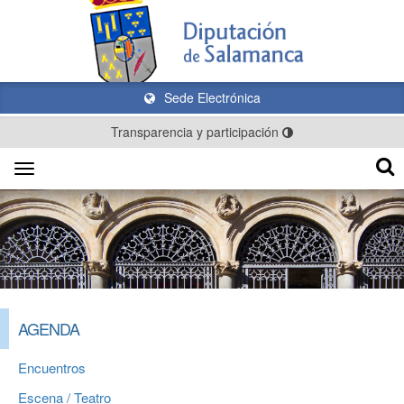
Sede Electrónica
Transparencia y participación
Toggle
navigation
AGENDA
Encuentros
Escena / Teatro