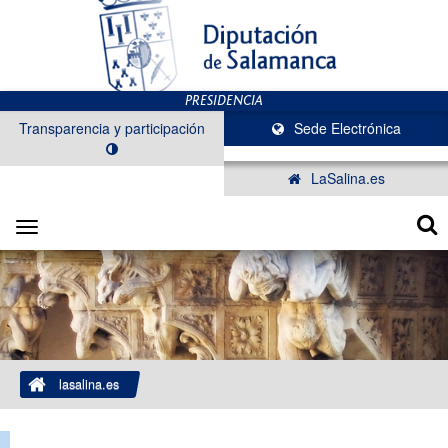
Transparencia y participación
Sede Electrónica
LaSalina.es
Toggle
navigation
lasalina.es