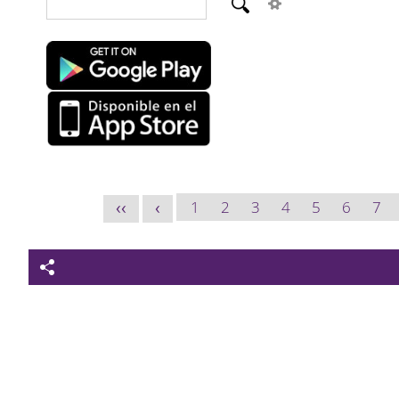
1
2
3
4
5
6
7
<<
<