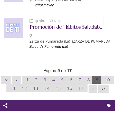
Villarmayor
29 Abr.
30 Nov.
Promoción de Hábitos Saludables: Depende de Ti
Zarza de Pumareda (La)
(ZARZA DE PUMAREDA (LA
Zarza de Pumareda (La)
Página
9
de
17
1
2
3
4
5
6
7
8
9
10
<<
<
11
12
13
14
15
16
17
>
>>