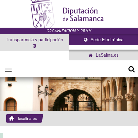
Transparencia y participación
Sede Electrónica
LaSalina.es
Toggle
navigation
lasalina.es