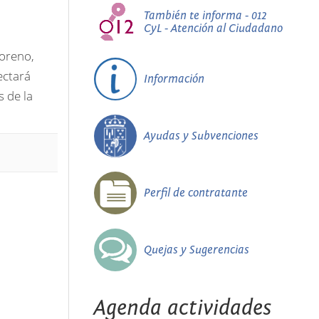
También te informa - 012
CyL - Atención al Ciudadano
Moreno,
ectará
Información
s de la
Ayudas y Subvenciones
Perfil de contratante
Quejas y Sugerencias
Agenda actividades