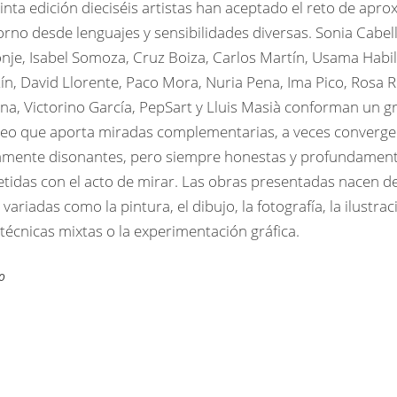
inta edición dieciséis artistas han aceptado el reto de apr
orno desde lenguajes y sensibilidades diversas. Sonia Cabell
je, Isabel Somoza, Cruz Boiza, Carlos Martín, Usama Habil
ín, David Llorente, Paco Mora, Nuria Pena, Ima Pico, Rosa R
na, Victorino García, PepSart y Lluis Masià conforman un g
eo que aporta miradas complementarias, a veces converge
ramente disonantes, pero siempre honestas y profundamen
idas con el acto de mirar. Las obras presentadas nacen d
 variadas como la pintura, el dibujo, la fotografía, la ilustrac
as técnicas mixtas o la experimentación gráfica.
o