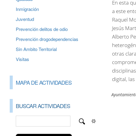
En esta qu
Inmigración
a este ent
Juventud
Raquel Mon
Jesús Mart
Prevención delitos de odio
Alberto Pe
Prevención drogodependencias
heterogén
Sin Ambito Territorial
otras cla
Visitas
compromet
disciplinas
digital, l
MAPA DE ACTIVIDADES
Ayuntamient
BUSCAR ACTIVIDADES