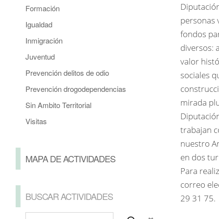
Diputación
Formación
personas 
Igualdad
fondos par
Inmigración
diversos: 
Juventud
valor hist
Prevención delitos de odio
sociales q
construcci
Prevención drogodependencias
mirada plu
Sin Ambito Territorial
Diputació
Visitas
trabajan c
nuestro Ar
en dos tur
MAPA DE ACTIVIDADES
Para realiz
correo ele
BUSCAR ACTIVIDADES
29 31 75.