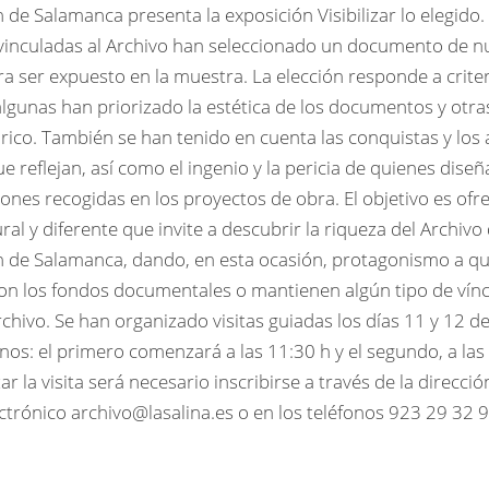
 de Salamanca presenta la exposición Visibilizar lo elegido
vinculadas al Archivo han seleccionado un documento de n
a ser expuesto en la muestra. La elección responde a crite
algunas han priorizado la estética de los documentos y otra
órico. También se han tenido en cuenta las conquistas y los
ue reflejan, así como el ingenio y la pericia de quienes diseñ
ones recogidas en los proyectos de obra. El objetivo es ofr
ral y diferente que invite a descubrir la riqueza del Archivo 
n de Salamanca, dando, en esta ocasión, protagonismo a q
on los fondos documentales o mantienen algún tipo de vín
chivo. Se han organizado visitas guiadas los días 11 y 12 de
nos: el primero comenzará a las 11:30 h y el segundo, a las
ar la visita será necesario inscribirse a través de la direcció
ctrónico archivo@lasalina.es o en los teléfonos 923 29 32 