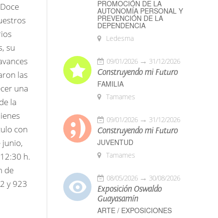
PROMOCIÓN DE LA
. Doce
AUTONOMÍA PERSONAL Y
PREVENCIÓN DE LA
uestros
DEPENDENCIA
rios
Ledesma
s, su
 avances
09/01/2026
31/12/2026
Construyendo mi Futuro
aron las
FAMILIA
ecer una
Tamames
de la
uienes
09/01/2026
31/12/2026
culo con
Construyendo mi Futuro
 junio,
JUVENTUD
Tamames
 12:30 h.
n de
08/05/2026
30/08/2026
92 y 923
Exposición Oswaldo
Guayasamín
ARTE / EXPOSICIONES