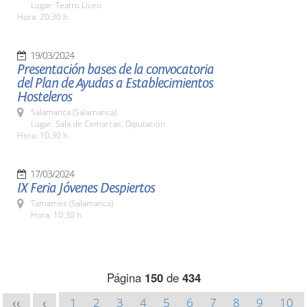
Lugar: Teatro Liceo
Hora: 20:30 h.
19/03/2024
Presentación bases de la convocatoria
del Plan de Ayudas a Establecimientos
Hosteleros
Salamanca (Salamanca)
Lugar: Sala de Comarcas. Diputación
Hora: 10:30 h.
17/03/2024
IX Feria Jóvenes Despiertos
Tamames (Salamanca)
Hora: 10:30 h.
Página
150
de
434
1
2
3
4
5
6
7
8
9
10
<<
<