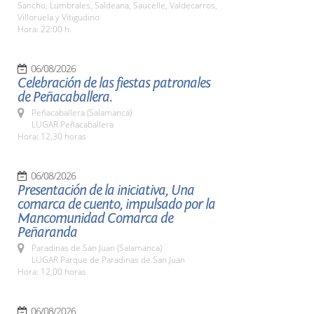
Sancho, Lumbrales, Saldeana, Saucelle, Valdecarros,
Villoruela y Vitigudino
Hora: 22:00 h.
06/08/2026
Celebración de las fiestas patronales
de Peñacaballera.
Peñacaballera (Salamanca)
LUGAR Peñacaballera
Hora: 12,30 horas
06/08/2026
Presentación de la iniciativa, Una
comarca de cuento, impulsado por la
Mancomunidad Comarca de
Peñaranda
Paradinas de San Juan (Salamanca)
LUGAR Parque de Paradinas de San Juan
Hora: 12,00 horas
06/08/2026