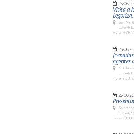
25/06/20
Visita a 
Legoriza.
San Martí
LUGAR La 
Hora: HORA 
25/06/20
Jornadas
agentes 
Aldehuel
LUGAR Fi
Hora: 9,30 h
25/06/20
Presentac
Salamanc
LUGAR Sa
Hora: 10:30 