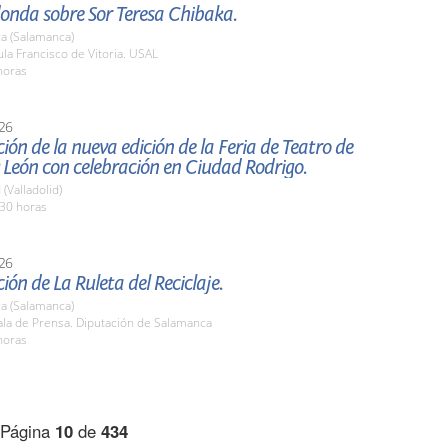
onda sobre Sor Teresa Chibaka.
a (Salamanca)
a Francisco de Vitoria. USAL
horas
26
ión de la nueva edición de la Feria de Teatro de
y León con celebración en Ciudad Rodrigo.
 (Valladolid)
,30 horas
26
ión de La Ruleta del Reciclaje.
a (Salamanca)
la de Prensa. Diputación de Salamanca
horas
Página
10
de
434