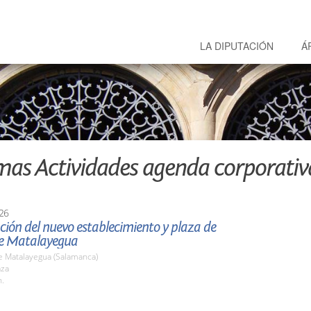
LA DIPUTACIÓN
Á
mas Actividades agenda corporativ
26
ión del nuevo establecimiento y plaza de
e Matalayegua
e Matalayegua (Salamanca)
aza
h.