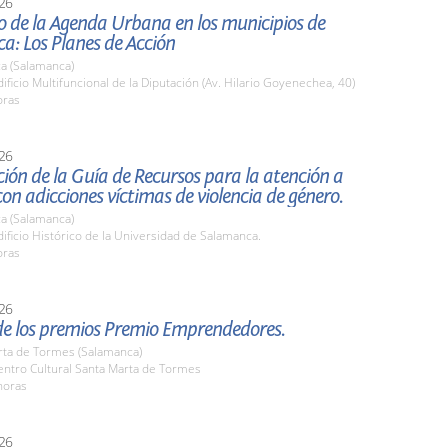
26
o de la Agenda Urbana en los municipios de
a: Los Planes de Acción
a (Salamanca)
ficio Multifuncional de la Diputación (Av. Hilario Goyenechea, 40)
oras
26
ión de la Guía de Recursos para la atención a
on adicciones víctimas de violencia de género.
a (Salamanca)
ficio Histórico de la Universidad de Salamanca.
oras
26
de los premios Premio Emprendedores.
rta de Tormes (Salamanca)
ntro Cultural Santa Marta de Tormes
horas
26