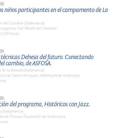
26
los niños participantes en el campamento de La
n del Castañar (Salamanca)
Legoriza. San Martín del Castañar
12,00 horas
26
 técnicas Dehesa del futuro. Conectando
del cambio, de ASFOSA.
a de la Bóveda (Salamanca)
nca de Castro Enríquez. Aldehuela de la Bóveda.
oras
26
ión del programa, Históricos con Jazz.
a (Salamanca)
la de Prensa. Diputación de Salamanca
horas