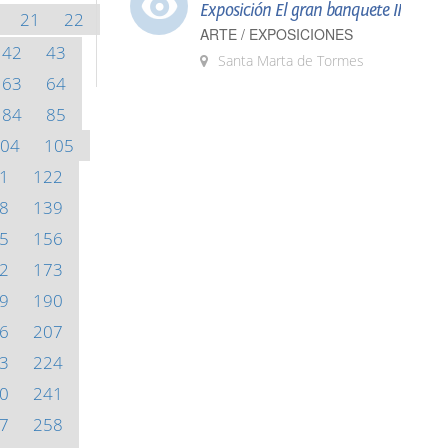
Exposición El gran banquete II
21
22
ARTE / EXPOSICIONES
42
43
Santa Marta de Tormes
63
64
84
85
04
105
1
122
8
139
5
156
2
173
9
190
6
207
3
224
0
241
7
258