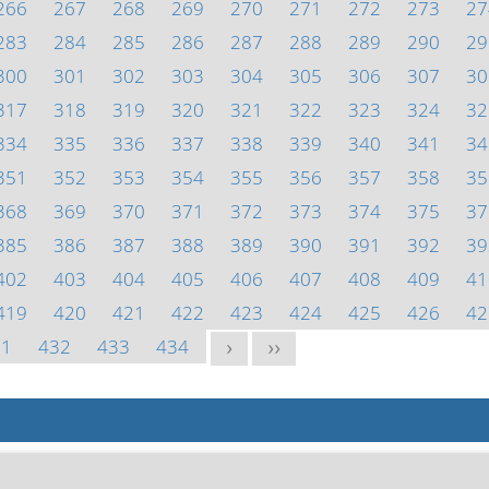
266
267
268
269
270
271
272
273
27
283
284
285
286
287
288
289
290
29
300
301
302
303
304
305
306
307
30
317
318
319
320
321
322
323
324
32
334
335
336
337
338
339
340
341
34
351
352
353
354
355
356
357
358
35
368
369
370
371
372
373
374
375
37
385
386
387
388
389
390
391
392
39
402
403
404
405
406
407
408
409
41
419
420
421
422
423
424
425
426
42
31
432
433
434
>
>>