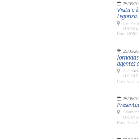
25/06/20
Visita a 
Legoriza.
San Martí
LUGAR La 
Hora: HORA 
25/06/20
Jornadas
agentes 
Aldehuel
LUGAR Fi
Hora: 9,30 h
25/06/20
Presentac
Salamanc
LUGAR Sa
Hora: 10:30 