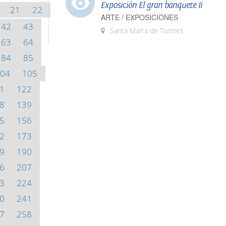
Exposición El gran banquete II
21
22
ARTE / EXPOSICIONES
42
43
Santa Marta de Tormes
63
64
84
85
04
105
1
122
8
139
5
156
2
173
9
190
6
207
3
224
0
241
7
258