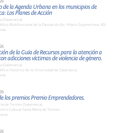
26
o de la Agenda Urbana en los municipios de
a: Los Planes de Acción
a (Salamanca)
ficio Multifuncional de la Diputación (Av. Hilario Goyenechea, 40)
oras
26
ión de la Guía de Recursos para la atención a
on adicciones víctimas de violencia de género.
a (Salamanca)
ficio Histórico de la Universidad de Salamanca.
oras
26
de los premios Premio Emprendedores.
rta de Tormes (Salamanca)
ntro Cultural Santa Marta de Tormes
horas
26