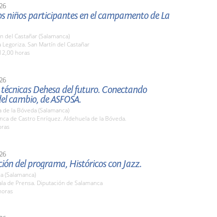
26
los niños participantes en el campamento de La
n del Castañar (Salamanca)
Legoriza. San Martín del Castañar
12,00 horas
26
 técnicas Dehesa del futuro. Conectando
del cambio, de ASFOSA.
a de la Bóveda (Salamanca)
nca de Castro Enríquez. Aldehuela de la Bóveda.
oras
26
ión del programa, Históricos con Jazz.
a (Salamanca)
la de Prensa. Diputación de Salamanca
horas