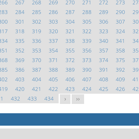
266
267
268
269
270
271
272
273
27
283
284
285
286
287
288
289
290
29
300
301
302
303
304
305
306
307
30
317
318
319
320
321
322
323
324
32
334
335
336
337
338
339
340
341
34
351
352
353
354
355
356
357
358
35
368
369
370
371
372
373
374
375
37
385
386
387
388
389
390
391
392
39
402
403
404
405
406
407
408
409
41
419
420
421
422
423
424
425
426
42
31
432
433
434
>
>>