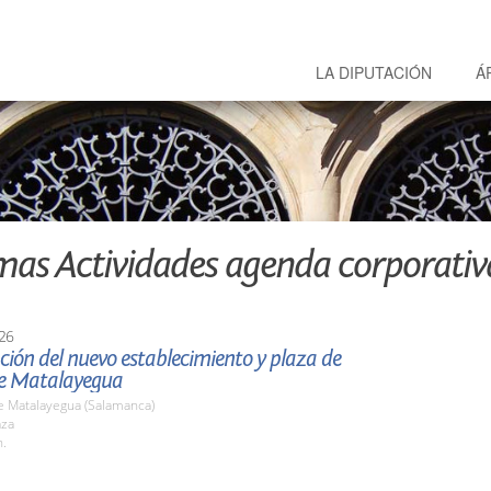
LA DIPUTACIÓN
Á
mas Actividades agenda corporativ
26
ión del nuevo establecimiento y plaza de
e Matalayegua
e Matalayegua (Salamanca)
aza
h.