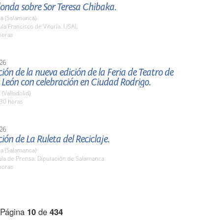
onda sobre Sor Teresa Chibaka.
a (Salamanca)
a Francisco de Vitoria. USAL
horas
26
ión de la nueva edición de la Feria de Teatro de
y León con celebración en Ciudad Rodrigo.
 (Valladolid)
,30 horas
26
ión de La Ruleta del Reciclaje.
a (Salamanca)
la de Prensa. Diputación de Salamanca
horas
Página
10
de
434