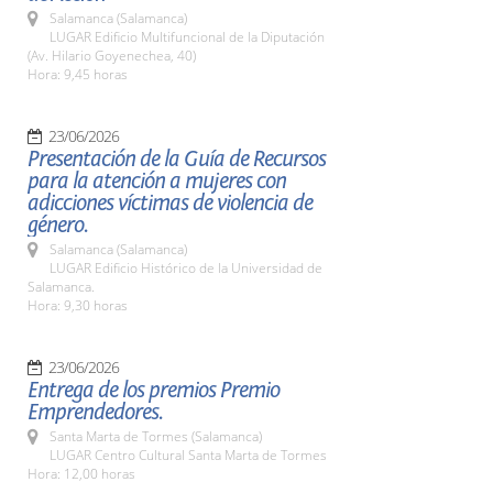
Salamanca (Salamanca)
LUGAR Edificio Multifuncional de la Diputación
(Av. Hilario Goyenechea, 40)
Hora: 9,45 horas
23/06/2026
Presentación de la Guía de Recursos
para la atención a mujeres con
adicciones víctimas de violencia de
género.
Salamanca (Salamanca)
LUGAR Edificio Histórico de la Universidad de
Salamanca.
Hora: 9,30 horas
23/06/2026
Entrega de los premios Premio
Emprendedores.
Santa Marta de Tormes (Salamanca)
LUGAR Centro Cultural Santa Marta de Tormes
Hora: 12,00 horas