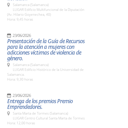
Salamanca (Salamanca)
LUGAR Edificio Multifuncional de la Diputación
(Av. Hilario Goyenechea, 40)
Hora: 9,45 horas
23/06/2026
Presentación de la Guía de Recursos
para la atención a mujeres con
adicciones víctimas de violencia de
género.
Salamanca (Salamanca)
LUGAR Edificio Histórico de la Universidad de
Salamanca.
Hora: 9,30 horas
23/06/2026
Entrega de los premios Premio
Emprendedores.
Santa Marta de Tormes (Salamanca)
LUGAR Centro Cultural Santa Marta de Tormes
Hora: 12,00 horas