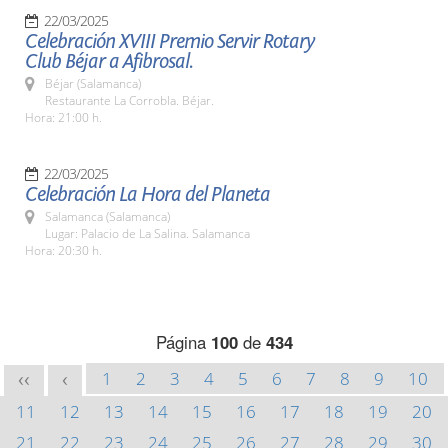
22/03/2025
Celebración XVIII Premio Servir Rotary
Club Béjar a Afibrosal.
Béjar (Salamanca)
Restaurante La Corrobla. Béjar.
Hora: 21:00 h.
22/03/2025
Celebración La Hora del Planeta
Salamanca (Salamanca)
Lugar: Palacio de La Salina. Salamanca
Hora: 20:30 h.
Página
100
de
434
1
2
3
4
5
6
7
8
9
10
<<
<
11
12
13
14
15
16
17
18
19
20
21
22
23
24
25
26
27
28
29
30