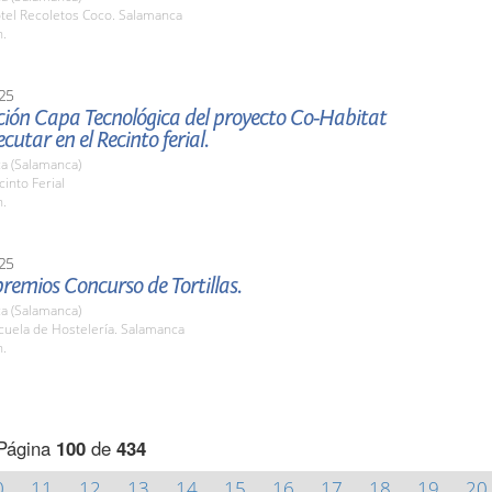
otel Recoletos Coco. Salamanca
h.
25
ción Capa Tecnológica del proyecto Co-Habitat
cutar en el Recinto ferial.
a (Salamanca)
cinto Ferial
h.
25
remios Concurso de Tortillas.
a (Salamanca)
cuela de Hostelería. Salamanca
h.
Página
100
de
434
0
11
12
13
14
15
16
17
18
19
20