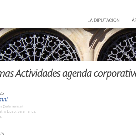
LA DIPUTACIÓN
Á
mas Actividades agenda corporativ
25
mni.
a (Salamanca)
atro Liceo. Salamanca.
h.
25