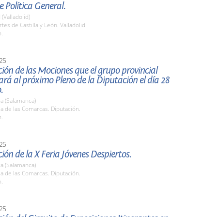
 Política General.
 (Valladolid)
rtes de Castilla y León. Valladolid
h.
25
ión de las Mociones que el grupo provincial
ará al próximo Pleno de la Diputación el día 28
.
a (Salamanca)
la de las Comarcas. Diputación.
h.
25
ión de la X Feria Jóvenes Despiertos.
a (Salamanca)
la de las Comarcas. Diputación.
h.
25