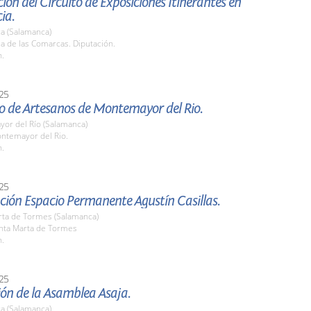
ión del Circuito de Exposiciones Itinerantes en
ia.
a (Salamanca)
la de las Comarcas. Diputación.
h.
25
o de Artesanos de Montemayor del Rio.
or del Río (Salamanca)
ontemayor del Rio.
h.
25
ción Espacio Permanente Agustín Casillas.
rta de Tormes (Salamanca)
anta Marta de Tormes
h.
25
ón de la Asamblea Asaja.
a (Salamanca)