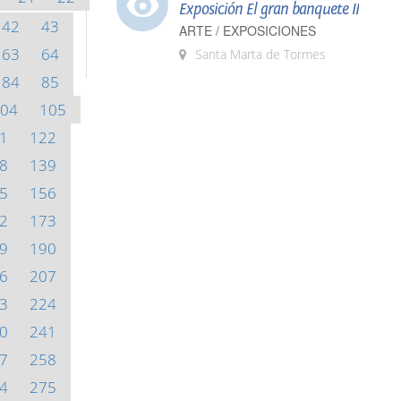
Exposición El gran banquete II
42
43
ARTE / EXPOSICIONES
63
64
Santa Marta de Tormes
84
85
04
105
1
122
8
139
5
156
2
173
9
190
6
207
3
224
0
241
7
258
4
275