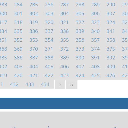
283
284
285
286
287
288
289
290
29
300
301
302
303
304
305
306
307
30
317
318
319
320
321
322
323
324
32
334
335
336
337
338
339
340
341
34
351
352
353
354
355
356
357
358
35
368
369
370
371
372
373
374
375
37
385
386
387
388
389
390
391
392
39
402
403
404
405
406
407
408
409
41
419
420
421
422
423
424
425
426
42
31
432
433
434
>
>>