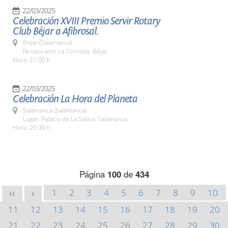
22/03/2025
Celebración XVIII Premio Servir Rotary
Club Béjar a Afibrosal.
Béjar (Salamanca)
Restaurante La Corrobla. Béjar.
Hora: 21:00 h.
22/03/2025
Celebración La Hora del Planeta
Salamanca (Salamanca)
Lugar: Palacio de La Salina. Salamanca
Hora: 20:30 h.
Página
100
de
434
1
2
3
4
5
6
7
8
9
10
<<
<
11
12
13
14
15
16
17
18
19
20
21
22
23
24
25
26
27
28
29
30