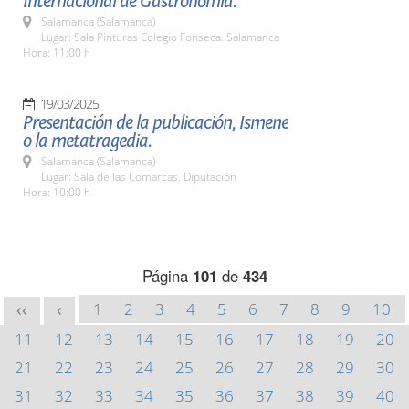
Internacional de Gastronomía.
Salamanca (Salamanca)
Lugar: Sala Pinturas Colegio Fonseca. Salamanca
Hora: 11:00 h
19/03/2025
Presentación de la publicación, Ismene
o la metatragedia.
Salamanca (Salamanca)
Lugar: Sala de las Comarcas. Diputación
Hora: 10:00 h
Página
101
de
434
1
2
3
4
5
6
7
8
9
10
<<
<
11
12
13
14
15
16
17
18
19
20
21
22
23
24
25
26
27
28
29
30
31
32
33
34
35
36
37
38
39
40