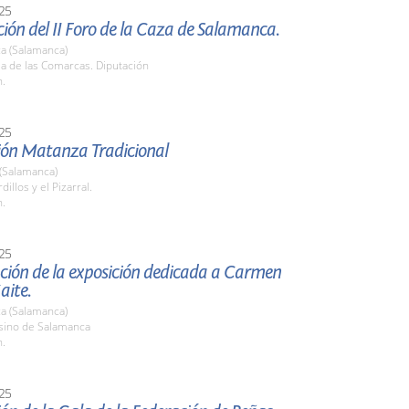
25
ión del II Foro de la Caza de Salamanca.
a (Salamanca)
la de las Comarcas. Diputación
h.
25
ión Matanza Tradicional
 (Salamanca)
dillos y el Pizarral.
h.
25
ción de la exposición dedicada a Carmen
aite.
a (Salamanca)
asino de Salamanca
h.
25