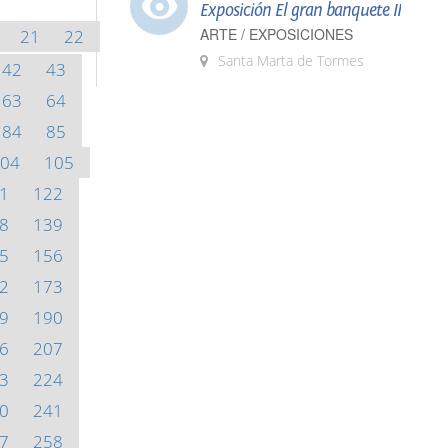
Exposición El gran banquete II
ARTE / EXPOSICIONES
21
22
Santa Marta de Tormes
42
43
63
64
84
85
04
105
1
122
8
139
5
156
2
173
9
190
6
207
3
224
0
241
7
258