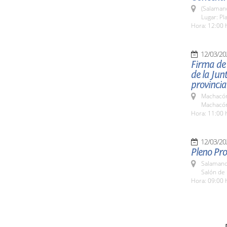
(Salaman
Lugar: Pl
Hora: 12:00 
12/03/20
Firma de
de la Jun
provincia
Machacón
Machacó
Hora: 11:00 
12/03/20
Pleno Pro
Salamanc
Salón de
Hora: 09:00 