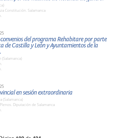
ca)
aza Constitución. Salamanca
h.
25
 convenios del programa Rehabitare por parte
ta de Castilla y León y Ayuntamientos de la
.
 (Salamanca)
n.
h.
25
vincial en sesión extraordinaria
a (Salamanca)
 Plenos. Diputación de Salamanca
h.