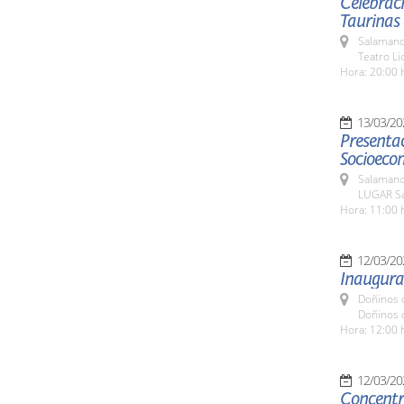
Celebraci
Taurinas
Salamanc
Teatro L
Hora: 20:00 
13/03/20
Presentac
Socioecon
Salamanc
LUGAR Sa
Hora: 11:00 
12/03/20
Inaugurac
Doñinos 
Doñinos 
Hora: 12:00 
12/03/20
Concentra