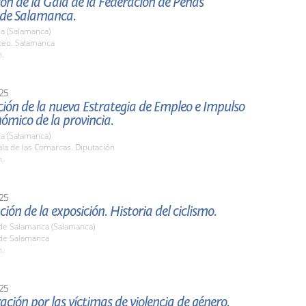
ón de la Gala de la Federación de Peñas
 de Salamanca.
a (Salamanca)
iceo. Salamanca
h.
25
ión de la nueva Estrategia de Empleo e Impulso
ómico de la provincia.
a (Salamanca)
la de las Comarcas. Diputación
h.
25
ión de la exposición. Historia del ciclismo.
de Salamanca (Salamanca)
de Salamanca
h.
25
ción por las víctimas de violencia de género.