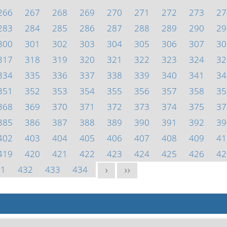
266
267
268
269
270
271
272
273
27
283
284
285
286
287
288
289
290
29
300
301
302
303
304
305
306
307
30
317
318
319
320
321
322
323
324
32
334
335
336
337
338
339
340
341
34
351
352
353
354
355
356
357
358
35
368
369
370
371
372
373
374
375
37
385
386
387
388
389
390
391
392
39
402
403
404
405
406
407
408
409
41
419
420
421
422
423
424
425
426
42
31
432
433
434
>
>>