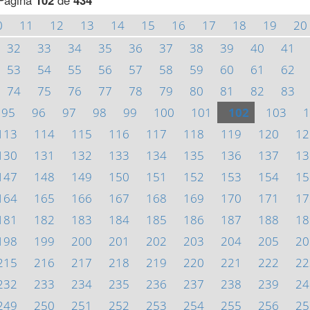
Página
102
de
434
0
11
12
13
14
15
16
17
18
19
20
32
33
34
35
36
37
38
39
40
41
53
54
55
56
57
58
59
60
61
62
74
75
76
77
78
79
80
81
82
83
95
96
97
98
99
100
101
102
103
1
113
114
115
116
117
118
119
120
12
130
131
132
133
134
135
136
137
13
147
148
149
150
151
152
153
154
15
164
165
166
167
168
169
170
171
17
181
182
183
184
185
186
187
188
18
198
199
200
201
202
203
204
205
20
215
216
217
218
219
220
221
222
22
232
233
234
235
236
237
238
239
24
249
250
251
252
253
254
255
256
25