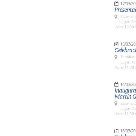
17/03/20
Presentac
Salamanc
Lugar: Sa
Hora: 10:30 
15/03/20
Celebrac
Tordillos
Lugar: Tor
Hora: 11:00 
14/03/20
Inaugura
Martín G
Salamanc
Lugar: C
Hora: 11:30 
13/03/20