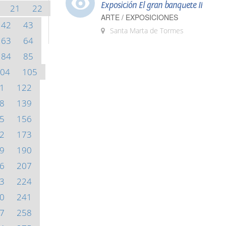
Exposición El gran banquete II
21
22
ARTE / EXPOSICIONES
42
43
Santa Marta de Tormes
63
64
84
85
04
105
1
122
8
139
5
156
2
173
9
190
6
207
3
224
0
241
7
258