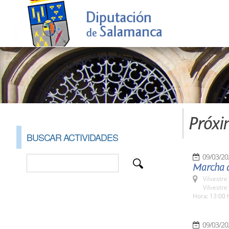
Próxi
BUSCAR ACTIVIDADES
09/03/20
Marcha d
Vilvestre
Vilvestre
Hora: 13:00 
09/03/20