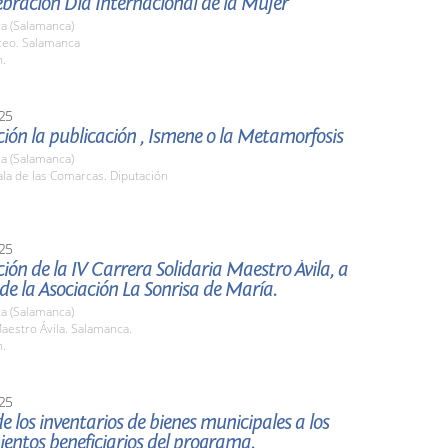
ebración Día Internacional de la Mujer
a (Salamanca)
iceo. Salamanca
h.
25
ión la publicación , Ismene o la Metamorfosis
a (Salamanca)
la de las Comarcas. Diputación
25
ión de la IV Carrera Solidaria Maestro Ávila, a
 de la Asociación La Sonrisa de María.
a (Salamanca)
aestro Ávila. Salamanca.
h.
25
e los inventarios de bienes municipales a los
entos beneficiarios del programa.