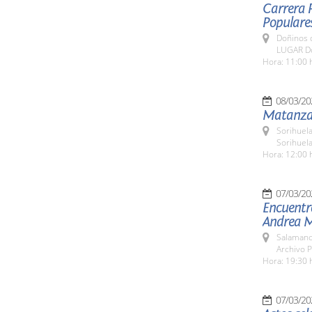
Carrera P
Populare
Doñinos 
LUGAR Do
Hora: 11:00 
08/03/20
Matanza 
Sorihuela
Sorihuel
Hora: 12:00 
07/03/20
Encuentro
Andrea M
Salamanc
Archivo P
Hora: 19:30 
07/03/20