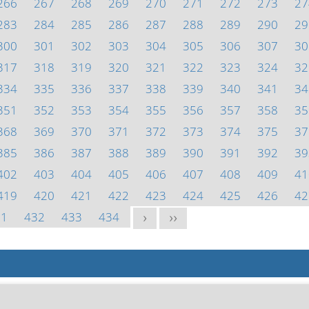
266
267
268
269
270
271
272
273
27
283
284
285
286
287
288
289
290
29
300
301
302
303
304
305
306
307
30
317
318
319
320
321
322
323
324
32
334
335
336
337
338
339
340
341
34
351
352
353
354
355
356
357
358
35
368
369
370
371
372
373
374
375
37
385
386
387
388
389
390
391
392
39
402
403
404
405
406
407
408
409
41
419
420
421
422
423
424
425
426
42
31
432
433
434
>
>>