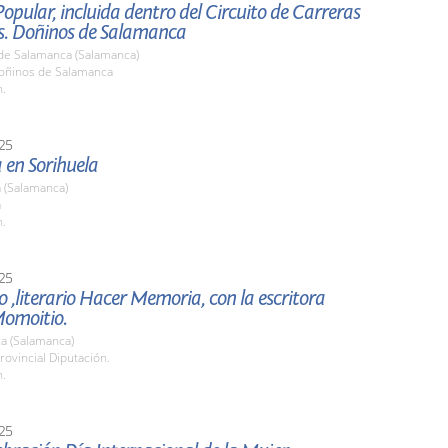
opular, incluida dentro del Circuito de Carreras
s. Doñinos de Salamanca
de Salamanca (Salamanca)
ñinos de Salamanca
h.
25
en Sorihuela
 (Salamanca)
a
h.
25
 ,literario Hacer Memoria, con la escritora
omoitio.
a (Salamanca)
rovincial Diputación.
h.
25