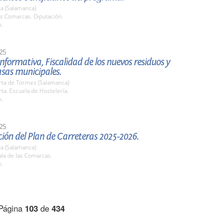
a (Salamanca)
as Comarcas. Diputación.
h.
25
nformativa, Fiscalidad de los nuevos residuos y
sas municipales.
rta de Tormes (Salamanca)
ta. Escuela de Hostelería.
h.
25
ión del Plan de Carreteras 2025-2026.
a (Salamanca)
la de las Comarcas.
h.
Página
103
de
434