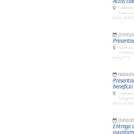
Actos cel
Salamanc
Teatro L
Hora: 18:00 
07/03/20
Presentac
Salamanc
LUGAR Sa
Hora: 11 h.
06/03/20
Presentac
beneficio
Salamanc
Colegio M
Hora: 10:30 
05/03/20
Entrega d
ayuntami