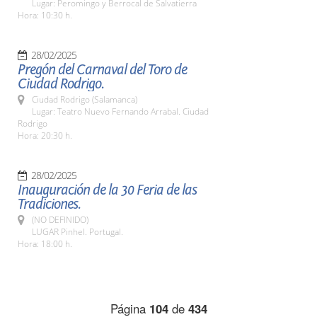
Lugar: Peromingo y Berrocal de Salvatierra
Hora: 10:30 h.
28/02/2025
Pregón del Carnaval del Toro de
Ciudad Rodrigo.
Ciudad Rodrigo (Salamanca)
Lugar: Teatro Nuevo Fernando Arrabal. Ciudad
Rodrigo
Hora: 20:30 h.
28/02/2025
Inauguración de la 30 Feria de las
Tradiciones.
(NO DEFINIDO)
LUGAR Pinhel. Portugal.
Hora: 18:00 h.
Página
104
de
434