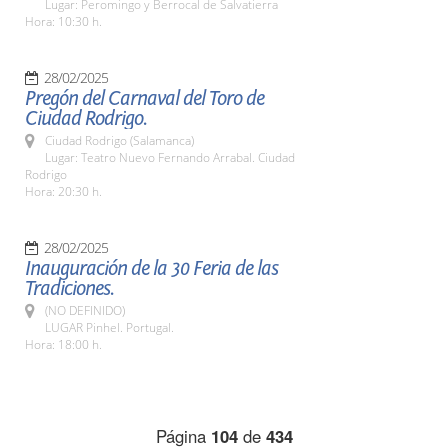
Lugar: Peromingo y Berrocal de Salvatierra
Hora: 10:30 h.
28/02/2025
Pregón del Carnaval del Toro de
Ciudad Rodrigo.
Ciudad Rodrigo (Salamanca)
Lugar: Teatro Nuevo Fernando Arrabal. Ciudad
Rodrigo
Hora: 20:30 h.
28/02/2025
Inauguración de la 30 Feria de las
Tradiciones.
(NO DEFINIDO)
LUGAR Pinhel. Portugal.
Hora: 18:00 h.
Página
104
de
434