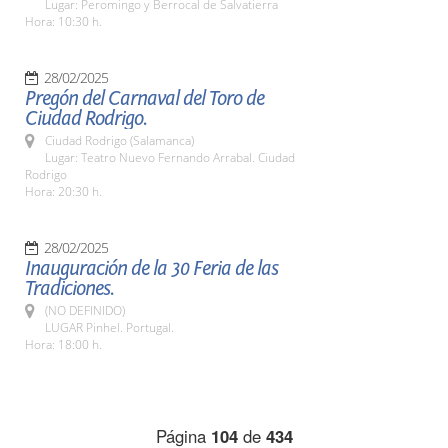
Lugar: Peromingo y Berrocal de Salvatierra
Hora: 10:30 h.
28/02/2025
Pregón del Carnaval del Toro de
Ciudad Rodrigo.
Ciudad Rodrigo (Salamanca)
Lugar: Teatro Nuevo Fernando Arrabal. Ciudad
Rodrigo
Hora: 20:30 h.
28/02/2025
Inauguración de la 30 Feria de las
Tradiciones.
(NO DEFINIDO)
LUGAR Pinhel. Portugal.
Hora: 18:00 h.
Página
104
de
434