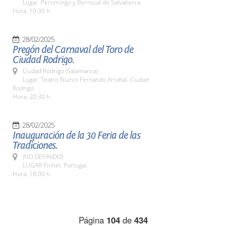
Lugar: Peromingo y Berrocal de Salvatierra
Hora: 10:30 h.
28/02/2025
Pregón del Carnaval del Toro de
Ciudad Rodrigo.
Ciudad Rodrigo (Salamanca)
Lugar: Teatro Nuevo Fernando Arrabal. Ciudad
Rodrigo
Hora: 20:30 h.
28/02/2025
Inauguración de la 30 Feria de las
Tradiciones.
(NO DEFINIDO)
LUGAR Pinhel. Portugal.
Hora: 18:00 h.
Página
104
de
434