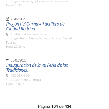
Lugar: Peromingo y Berrocal de Salvatierra
Hora: 10:30 h.
28/02/2025
Pregón del Carnaval del Toro de
Ciudad Rodrigo.
Ciudad Rodrigo (Salamanca)
Lugar: Teatro Nuevo Fernando Arrabal. Ciudad
Rodrigo
Hora: 20:30 h.
28/02/2025
Inauguración de la 30 Feria de las
Tradiciones.
(NO DEFINIDO)
LUGAR Pinhel. Portugal.
Hora: 18:00 h.
Página
104
de
434