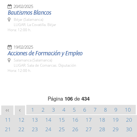
20/02/2025
Bautismos Blancos
Béjar (Salamanca)
LUGAR: La Covatilla. Béjar
Hora: 12:00 h.
19/02/2025
Acciones de Formación y Empleo
Salamanca (Salamanca)
LUGAR: Sala de Comarcas. Diputación
Hora: 12:00 h.
Página
106
de
434
1
2
3
4
5
6
7
8
9
10
<<
<
11
12
13
14
15
16
17
18
19
20
21
22
23
24
25
26
27
28
29
30