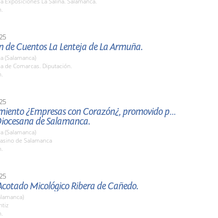
la Exposiciones La Salina. Salamanca.
h.
25
 de Cuentos La Lenteja de La Armuña.
a (Salamanca)
la de Comarcas. Diputación.
h.
25
miento ¿Empresas con Corazón¿, promovido por
Diocesana de Salamanca.
a (Salamanca)
asino de Salamanca
h.
25
Acotado Micológico Ribera de Cañedo.
alamanca)
ntiz
h.