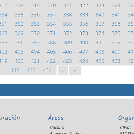
317
318
319
320
321
322
323
324
32
334
335
336
337
338
339
340
341
34
351
352
353
354
355
356
357
358
35
368
369
370
371
372
373
374
375
37
385
386
387
388
389
390
391
392
39
402
403
404
405
406
407
408
409
41
419
420
421
422
423
424
425
426
42
31
432
433
434
>
>>
oración
Áreas
Orga
Cultura
CIPSA
Bienestar Social
REGTS