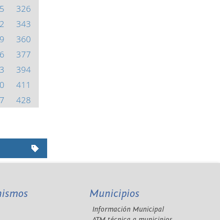
5
326
2
343
9
360
6
377
3
394
0
411
7
428
nismos
Municipios
Información Municipal
A
ATM técnica a municipios