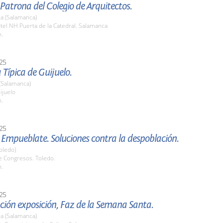
 Patrona del Colegio de Arquitectos.
a (Salamanca)
tel NH Puerta de la Catedral. Salamanca
h.
25
Típica de Guijuelo.
(Salamanca)
ijuelo
h.
25
Empueblate. Soluciones contra la despoblación.
oledo)
e Congresos. Toledo.
h.
25
ción exposición, Faz de la Semana Santa.
a (Salamanca)