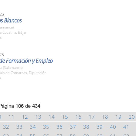
25
s Blancos
lamanca)
 Covatilla. Béjar
h.
25
 de Formación y Empleo
a (Salamanca)
ala de Comarcas. Diputación
h.
Página
106
de
434
0
11
12
13
14
15
16
17
18
19
20
32
33
34
35
36
37
38
39
40
41