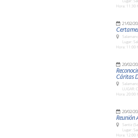
Lugar: Sa
Hora: 11:30 
21/02/20
Certamen
Salamanc
Lugar: Sa
Hora: 11:00 
20/02/20
Reconoci
Cáritas 
Salamanc
LUGAR: C
Hora: 20:00 
20/02/20
Reunión 
Santiz (S
Lugar: Sa
Hora: 12:00 