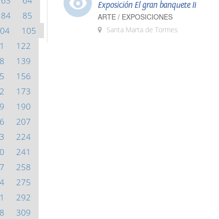
63
64
Exposición El gran banquete II
84
85
ARTE / EXPOSICIONES
04
105
Santa Marta de Tormes
1
122
8
139
5
156
2
173
9
190
6
207
3
224
0
241
7
258
4
275
1
292
8
309