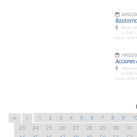
20/02/20
Bautismo
Béjar (Sa
LUGAR: La
Hora: 12:00 
19/02/20
Acciones
Salamanc
LUGAR: S
Hora: 12:00 
1
2
3
4
5
6
7
8
9
1
<<
<
23
24
25
26
27
28
29
30
31