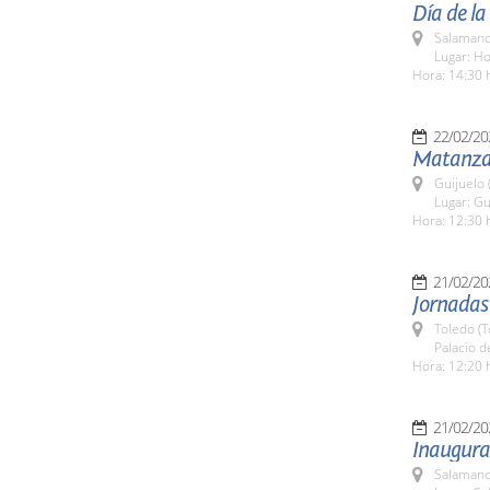
Día de la
Salamanc
Lugar: Ho
Hora: 14:30 
22/02/20
Matanza 
Guijuelo 
Lugar: Gu
Hora: 12:30 
21/02/20
Jornadas 
Toledo (T
Palacio d
Hora: 12:20 
21/02/20
Inaugura
Salamanc