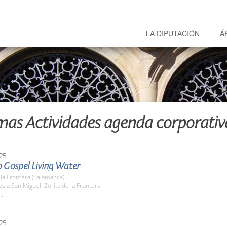
LA DIPUTACIÓN
Á
mas Actividades agenda corporativ
25
o Gospel Living Water
 la Frontera (Salamanca)
lesia San Miguel. Zorita de la Frontera.
h.
25