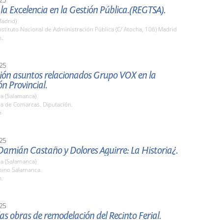
la Excelencia en la Gestión Pública.(REGTSA).
adrid)
stituto Nacional de Administración Pública (C/ Atocha, 106) Madrid
h.
25
ión asuntos relacionados Grupo VOX en la
n Provincial.
a (Salamanca)
la de Comarcas. Diputación.
h
25
amián Castaño y Dolores Aguirre: La Historia¿.
a (Salamanca)
sino Salamanca.
h.
25
 las obras de remodelación del Recinto Ferial.