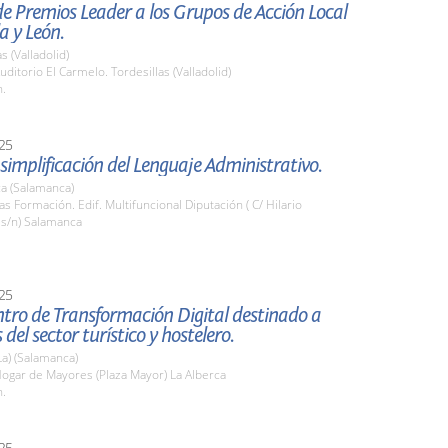
e Premios Leader a los Grupos de Acción Local
la y León.
s (Valladolid)
ditorio El Carmelo. Tordesillas (Valladolid)
h.
25
simplificación del Lenguaje Administrativo.
a (Salamanca)
las Formación. Edif. Multifuncional Diputación ( C/ Hilario
s/n) Salamanca
25
tro de Transformación Digital destinado a
del sector turístico y hostelero.
La) (Salamanca)
ogar de Mayores (Plaza Mayor) La Alberca
h.
25