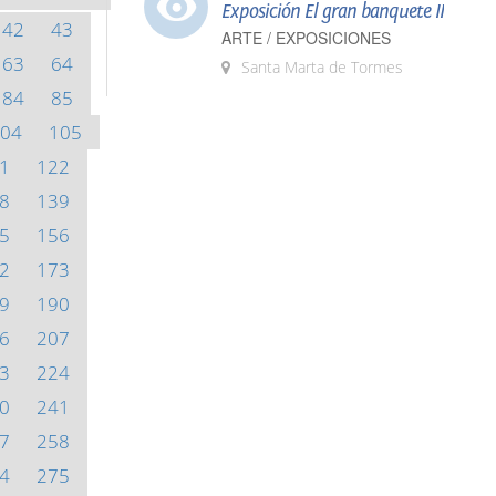
Exposición El gran banquete II
42
43
ARTE / EXPOSICIONES
63
64
Santa Marta de Tormes
84
85
04
105
1
122
8
139
5
156
2
173
9
190
6
207
3
224
0
241
7
258
4
275