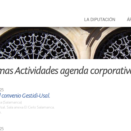
LA DIPUTACIÓN
Á
mas Actividades agenda corporativ
25
 convenio Gestidi-Usal.
a (Salamanca)
al. Sala anexa El Cielo Salamanca.
h.
25