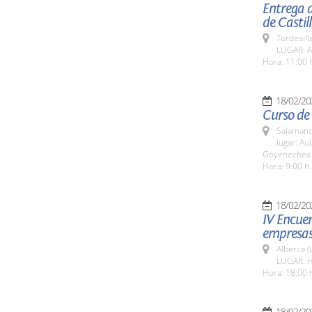
Entrega d
de Castil
Tordesilla
LUGAR: Au
Hora: 11:00 
18/02/20
Curso de 
Salamanc
lugar: Au
Goyenechea 
Hora: 9:00 h.
18/02/20
IV Encuen
empresas 
Alberca (
LUGAR: H
Hora: 18:00 
18/02/20