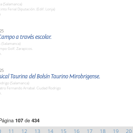
a (Salamanca)
into Ferial Diputación. (Edif. Lonja)
h
25
Campo a través escolar.
s (Salamanca)
mpo Golf. Zarapicos.
h.
25
cal Taurina del Bolsín Taurino Mirobrigense.
odrigo (Salamanca)
atro Fernando Arrabal. Ciudad Rodrigo
h.
Página
107
de
434
0
11
12
13
14
15
16
17
18
19
20