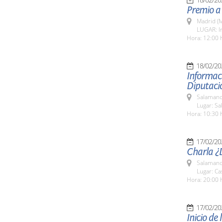
Premio a 
Madrid (M
LUGAR: In
Hora: 12:00 
18/02/20
Informac
Diputació
Salamanc
Lugar: Sa
Hora: 10:30 
17/02/20
Charla ¿D
Salamanc
Lugar: Ca
Hora: 20:00 
17/02/20
Inicio de