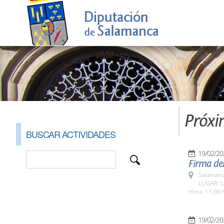
Próxi
BUSCAR ACTIVIDADES
19/02/20
Firma del
Salamanc
LUGAR: Us
Hora: 11:00 
19/02/20