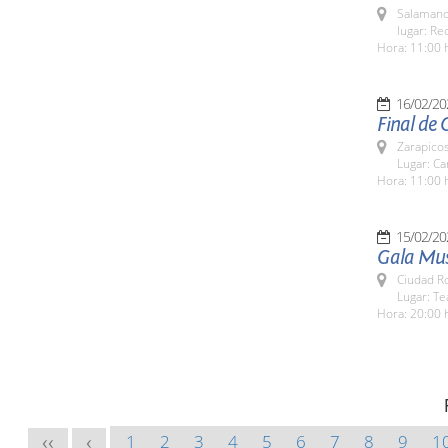
Salamanc
lugar: Rec
Hora: 11:00 
16/02/20
Final de 
Zarapico
Lugar: Ca
Hora: 11:00 
15/02/20
Gala Musi
Ciudad R
Lugar: Te
Hora: 20:00 
1
2
3
4
5
6
7
8
9
1
<<
<