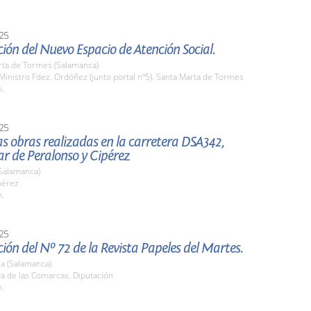
25
ión del Nuevo Espacio de Atención Social.
rta de Tormes (Salamanca)
 Ministro Fdez. Ordóñez (junto portal nº5). Santa Marta de Tormes
h.
25
las obras realizadas en la carretera DSA342,
lar de Peralonso y Cipérez
(Salamanca)
pérez
h.
25
ión del Nº 72 de la Revista Papeles del Martes.
a (Salamanca)
la de las Comarcas. Diputación
h.