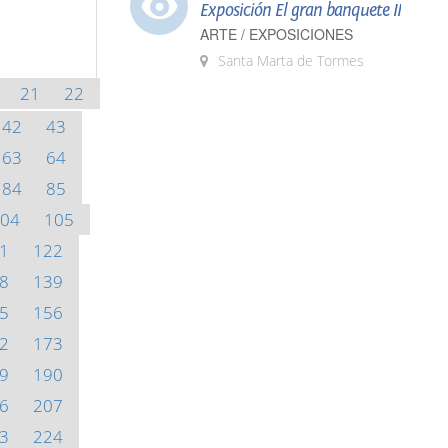
Exposición El gran banquete II
ARTE / EXPOSICIONES
Santa Marta de Tormes
21
22
42
43
63
64
84
85
04
105
1
122
8
139
5
156
2
173
9
190
6
207
3
224