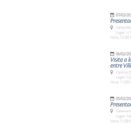
07/02/20
Presentac
Santa Ma
Lugar: c/
Hora: 12:00 
06/02/20
Visita a 
entre Vil
Cipérez 
Lugar: Ci
Hora: 11:00 
05/02/20
Presentac
Salamanc
Lugar: Sa
Hora: 11:00 