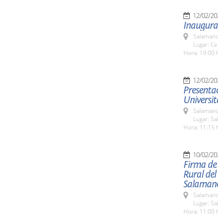
12/02/20
Inaugurac
Salamanc
Lugar: C
Hora: 19:00 
12/02/20
Presentac
Universit
Salamanc
Lugar: Sa
Hora: 11:15 
10/02/20
Firma de 
Rural del
Salaman
Salamanc
Lugar: Sa
Hora: 11:00 