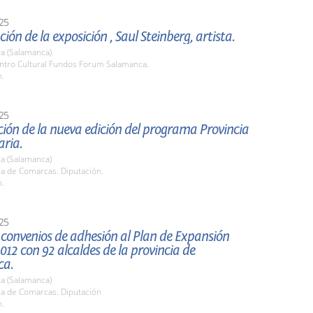
25
ión de la exposición , Saul Steinberg, artista.
a (Salamanca)
entro Cultural Fundos Forum Salamanca.
h.
25
ión de la nueva edición del programa Provincia
aria.
a (Salamanca)
la de Comarcas. Diputación.
h.
25
convenios de adhesión al Plan de Expansión
 012 con 92 alcaldes de la provincia de
ca.
a (Salamanca)
la de Comarcas. Diputación
h.