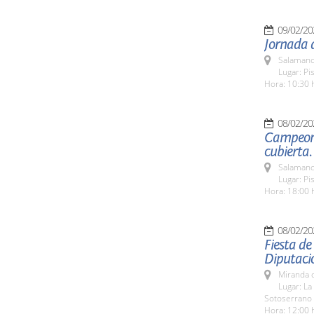
09/02/20
Jornada d
Salamanc
Lugar: Pi
Hora: 10:30 
08/02/20
Campeonat
cubierta.
Salamanc
Lugar: Pi
Hora: 18:00 
08/02/20
Fiesta de
Diputaci
Miranda d
Lugar: La
Sotoserrano
Hora: 12:00 