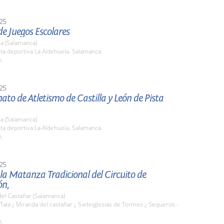
25
e Juegos Escolares
a (Salamanca)
sta deportiva La Aldehuela. Salamanca
h.
25
o de Atletismo de Castilla y León de Pista
a (Salamanca)
sta deportiva La Aldehuela. Salamanca.
h.
25
 la Matanza Tradicional del Circuito de
ón,
el Castañar (Salamanca)
 Tala ¿ Miranda del castañar ¿ Sieteiglesias de Tormes ¿ Sequeros -
h.