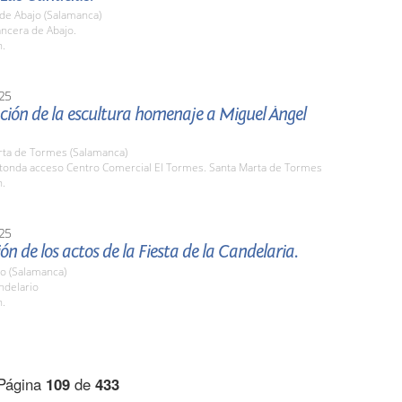
de Abajo (Salamanca)
ncera de Abajo.
h.
25
ción de la escultura homenaje a Miguel Ángel
rta de Tormes (Salamanca)
otonda acceso Centro Comercial El Tormes. Santa Marta de Tormes
h.
25
ón de los actos de la Fiesta de la Candelaria.
io (Salamanca)
ndelario
h.
Página
109
de
433