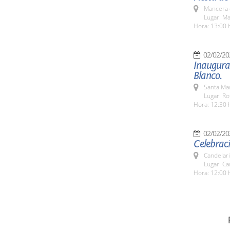
Mancera 
Lugar: Ma
Hora: 13:00 
02/02/20
Inaugura
Blanco.
Santa Ma
Lugar: R
Hora: 12:30 
02/02/20
Celebraci
Candelar
Lugar: Ca
Hora: 12:00 