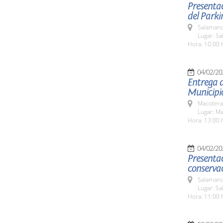
Presentac
del Parki
Salamanc
Lugar: Sa
Hora: 10.00 
04/02/20
Entrega 
Municipi
Macotera
Lugar: M
Hora: 13:00 
04/02/20
Presentac
conservac
Salamanc
Lugar: Sa
Hora: 11:00 