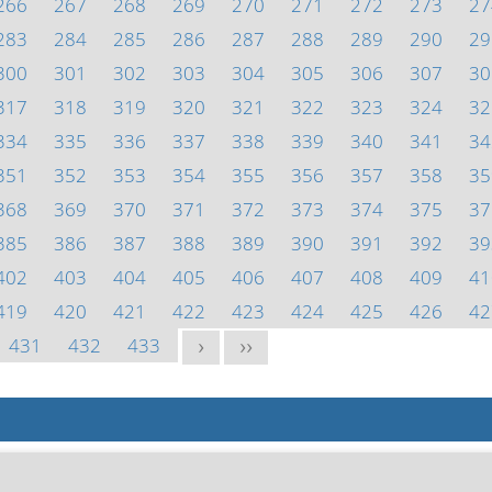
266
267
268
269
270
271
272
273
27
283
284
285
286
287
288
289
290
29
300
301
302
303
304
305
306
307
30
317
318
319
320
321
322
323
324
32
334
335
336
337
338
339
340
341
34
351
352
353
354
355
356
357
358
35
368
369
370
371
372
373
374
375
37
385
386
387
388
389
390
391
392
39
402
403
404
405
406
407
408
409
41
419
420
421
422
423
424
425
426
42
431
432
433
>
>>