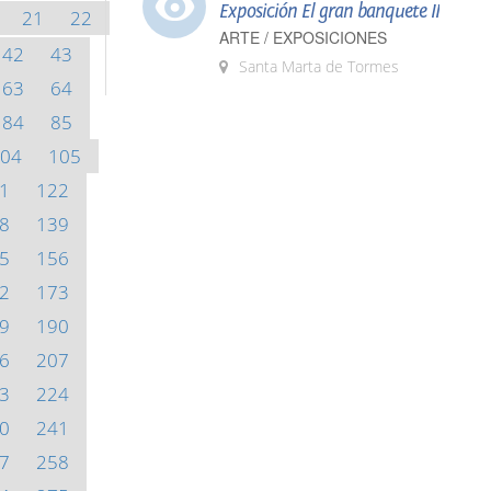
Exposición El gran banquete II
21
22
ARTE / EXPOSICIONES
42
43
Santa Marta de Tormes
63
64
84
85
04
105
1
122
8
139
5
156
2
173
9
190
6
207
3
224
0
241
7
258