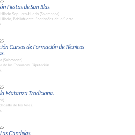
25
ón Fiestas de San Blas
Hilario Sepulcro-Hilario (Salamanca)
Hilario, Babilafuente, Santibáñez de la Sierra
h.
25
ción Cursos de Formación de Técnicos
s.
a (Salamanca)
la de las Comarcas. Diputación.
h.
25
 la Matanza Tradiciona.
ca)
drosillo de los Aires.
h.
25
 Las Candelas.