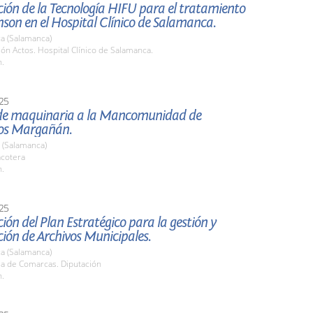
ión de la Tecnología HIFU para el tratamiento
nson en el Hospital Clínico de Salamanca.
a (Salamanca)
lón Actos. Hospital Clínico de Salamanca.
h.
25
de maquinaria a la Mancomunidad de
os Margañán.
 (Salamanca)
acotera
h.
25
ión del Plan Estratégico para la gestión y
ión de Archivos Municipales.
a (Salamanca)
la de Comarcas. Diputación
h.