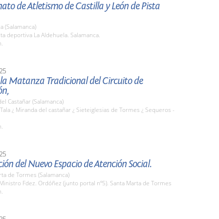
o de Atletismo de Castilla y León de Pista
a (Salamanca)
sta deportiva La Aldehuela. Salamanca.
h.
25
 la Matanza Tradicional del Circuito de
ón,
el Castañar (Salamanca)
 Tala ¿ Miranda del castañar ¿ Sieteiglesias de Tormes ¿ Sequeros -
h.
25
ión del Nuevo Espacio de Atención Social.
rta de Tormes (Salamanca)
 Ministro Fdez. Ordóñez (junto portal nº5). Santa Marta de Tormes
h.
25