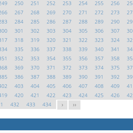
249
250
251
252
253
254
255
256
25
266
267
268
269
270
271
272
273
27
283
284
285
286
287
288
289
290
29
300
301
302
303
304
305
306
307
30
317
318
319
320
321
322
323
324
32
334
335
336
337
338
339
340
341
34
351
352
353
354
355
356
357
358
35
368
369
370
371
372
373
374
375
37
385
386
387
388
389
390
391
392
39
402
403
404
405
406
407
408
409
41
419
420
421
422
423
424
425
426
42
31
432
433
434
>
>>