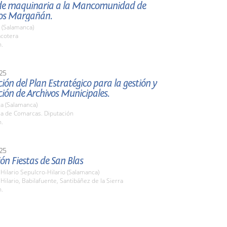
de maquinaria a la Mancomunidad de
os Margañán.
 (Salamanca)
acotera
h.
25
ión del Plan Estratégico para la gestión y
ión de Archivos Municipales.
a (Salamanca)
la de Comarcas. Diputación
h.
25
ón Fiestas de San Blas
Hilario Sepulcro-Hilario (Salamanca)
Hilario, Babilafuente, Santibáñez de la Sierra
h.