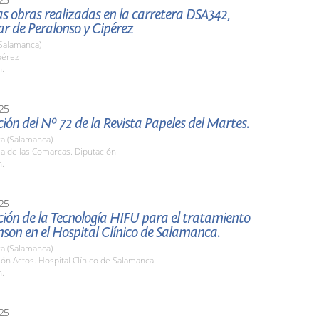
las obras realizadas en la carretera DSA342,
lar de Peralonso y Cipérez
(Salamanca)
pérez
h.
25
ión del Nº 72 de la Revista Papeles del Martes.
a (Salamanca)
la de las Comarcas. Diputación
h.
25
ión de la Tecnología HIFU para el tratamiento
nson en el Hospital Clínico de Salamanca.
a (Salamanca)
lón Actos. Hospital Clínico de Salamanca.
h.
25