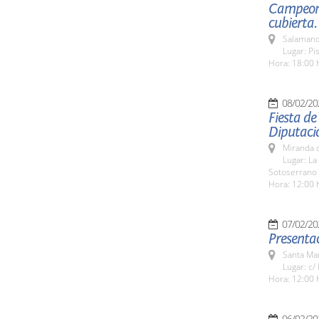
Campeonat
cubierta.
Salamanc
Lugar: Pi
Hora: 18:00 
08/02/20
Fiesta de
Diputaci
Miranda d
Lugar: La
Sotoserrano
Hora: 12:00 
07/02/20
Presentac
Santa Ma
Lugar: c/
Hora: 12:00 
06/02/20