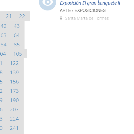
Exposición El gran banquete II
ARTE / EXPOSICIONES
21
22
Santa Marta de Tormes
42
43
63
64
84
85
04
105
1
122
8
139
5
156
2
173
9
190
6
207
3
224
0
241