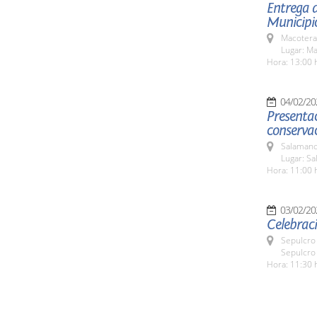
Entrega 
Municipi
Macotera
Lugar: M
Hora: 13:00 
04/02/20
Presentac
conservac
Salamanc
Lugar: Sa
Hora: 11:00 
03/02/20
Celebraci
Sepulcro 
Sepulcro 
Hora: 11:30 