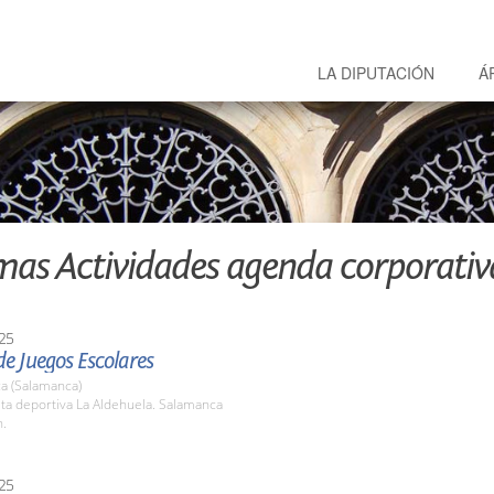
LA DIPUTACIÓN
Á
mas Actividades agenda corporativ
25
e Juegos Escolares
a (Salamanca)
sta deportiva La Aldehuela. Salamanca
h.
25