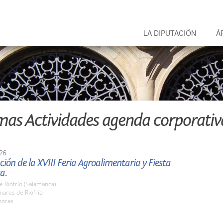
LA DIPUTACIÓN
Á
mas Actividades agenda corporativ
26
ión de la XVIII Feria Agroalimentaria y Fiesta
a.
e Riofrío (Salamanca)
nares de Riofrío
horas