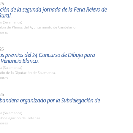
26
ión de la segunda jornada de la Feria Relevo de
ural.
io (Salamanca)
lón de Plenos del Ayuntamiento de Candelario
horas
26
os premios del 24 Concurso de Dibujo para
 Venancio Blanco.
a (Salamanca)
tio de la Diputación de Salamanca.
horas
26
 bandera organizado por la Subdelegación de
a (Salamanca)
bdelegación de Defensa.
horas