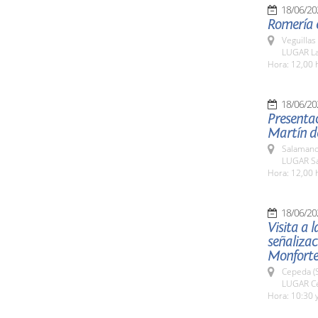
18/06/20
Romería e
Veguillas
LUGAR La
Hora: 12,00 
18/06/20
Presentac
Martín d
Salamanc
LUGAR Sa
Hora: 12,00 
18/06/20
Visita a 
señalizac
Monforte 
Cepeda (
LUGAR Ce
Hora: 10:30 y