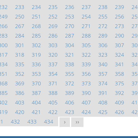
232
233
234
235
236
237
238
239
24
249
250
251
252
253
254
255
256
25
266
267
268
269
270
271
272
273
27
283
284
285
286
287
288
289
290
29
300
301
302
303
304
305
306
307
30
317
318
319
320
321
322
323
324
32
334
335
336
337
338
339
340
341
34
351
352
353
354
355
356
357
358
35
368
369
370
371
372
373
374
375
37
385
386
387
388
389
390
391
392
39
402
403
404
405
406
407
408
409
41
419
420
421
422
423
424
425
426
42
31
432
433
434
>
>>