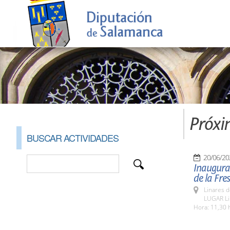
Próxi
BUSCAR ACTIVIDADES
20/06/20
Inaugurac
de la Fres
Linares d
LUGAR Li
Hora: 11,30 