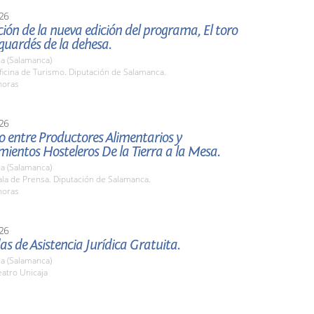
26
ión de la nueva edición del programa, El toro
 guardés de la dehesa.
a (Salamanca)
icina de Turismo. Diputación de Salamanca.
horas
26
 entre Productores Alimentarios y
mientos Hosteleros De la Tierra a la Mesa.
a (Salamanca)
la de Prensa. Diputación de Salamanca.
horas
26
as de Asistencia Jurídica Gratuita.
a (Salamanca)
atro Unicaja