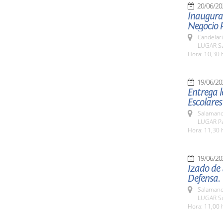
20/06/20
Inaugurac
Negocio R
Candelar
LUGAR Sa
Hora: 10,30 
19/06/20
Entrega l
Escolares
Salamanc
LUGAR Pa
Hora: 11,30 
19/06/20
Izado de
Defensa.
Salamanc
LUGAR Su
Hora: 11,00 