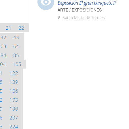
Exposición El gran banquete II
ARTE / EXPOSICIONES
Santa Marta de Tormes
21
22
42
43
63
64
84
85
04
105
1
122
8
139
5
156
2
173
9
190
6
207
3
224