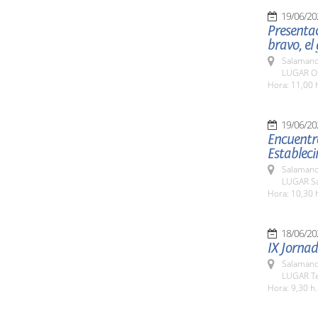
19/06/20
Presentac
bravo, el
Salamanc
LUGAR Of
Hora: 11,00 
19/06/20
Encuentro
Estableci
Salamanc
LUGAR Sa
Hora: 10,30 
18/06/20
IX Jornad
Salamanc
LUGAR Te
Hora: 9,30 h.