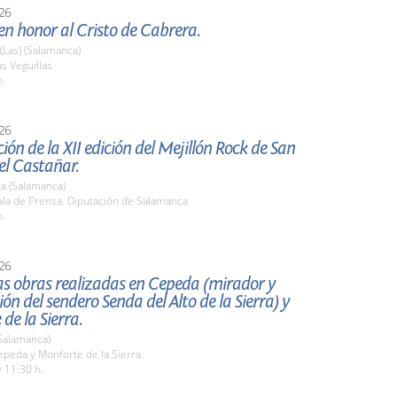
26
n honor al Cristo de Cabrera.
 (Las) (Salamanca)
s Veguillas
h.
26
ión de la XII edición del Mejillón Rock de San
el Castañar.
a (Salamanca)
la de Prensa. Diputación de Salamanca
h.
26
las obras realizadas en Cepeda (mirador y
ión del sendero Senda del Alto de la Sierra) y
de la Sierra.
Salamanca)
peda y Monforte de la Sierra
 11:30 h.