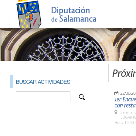
Próxi
BUSCAR ACTIVIDADES
22/06/20
1er Encu
con resta
Salamanc
LUGAR Pat
Hora: 10,00 