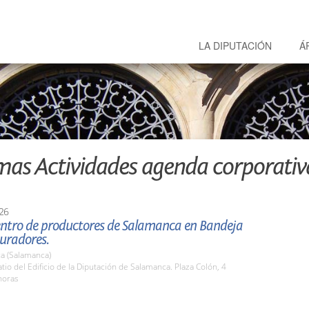
LA DIPUTACIÓN
Á
mas Actividades agenda corporativ
26
entro de productores de Salamanca en Bandeja
uradores.
a (Salamanca)
io del Edificio de la Diputación de Salamanca. Plaza Colón, 4
horas