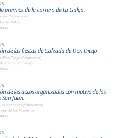
26
e premios de la carrera de La Galga.
eltes (Salamanca)
ba de Yeltes
horas
26
ón de las fiestas de Calzada de Don Diego
de Don Diego (Salamanca)
lzada de Don Diego
horas
26
ón de los actos organizados con motivo de las
e San Juan.
 los Aceiteros (Salamanca)
gal de los Aceiteros
horas
26