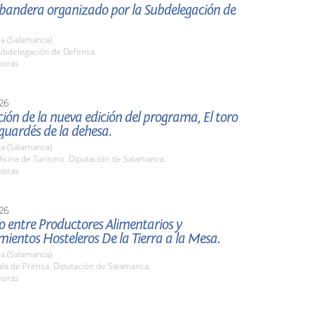
 bandera organizado por la Subdelegación de
a (Salamanca)
bdelegación de Defensa.
horas
26
ión de la nueva edición del programa, El toro
 guardés de la dehesa.
a (Salamanca)
icina de Turismo. Diputación de Salamanca.
horas
26
 entre Productores Alimentarios y
mientos Hosteleros De la Tierra a la Mesa.
a (Salamanca)
la de Prensa. Diputación de Salamanca.
horas