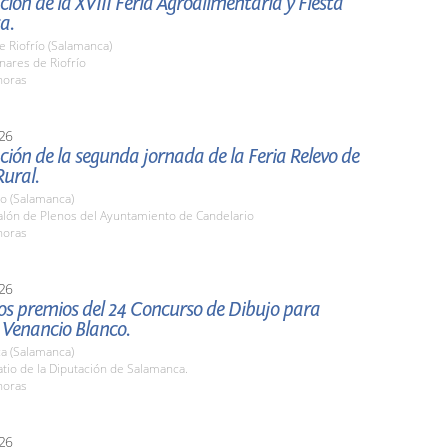
ión de la XVIII Feria Agroalimentaria y Fiesta
a.
e Riofrío (Salamanca)
nares de Riofrío
horas
26
ión de la segunda jornada de la Feria Relevo de
ural.
io (Salamanca)
lón de Plenos del Ayuntamiento de Candelario
horas
26
os premios del 24 Concurso de Dibujo para
 Venancio Blanco.
a (Salamanca)
tio de la Diputación de Salamanca.
horas
26