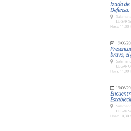
Izado de
Defensa.
Salamanc
LUGAR Su
Hora: 11,00 
19/06/20
Presentac
bravo, el
Salamanc
LUGAR Of
Hora: 11,00 
19/06/20
Encuentro
Estableci
Salamanc
LUGAR Sa
Hora: 10,30 