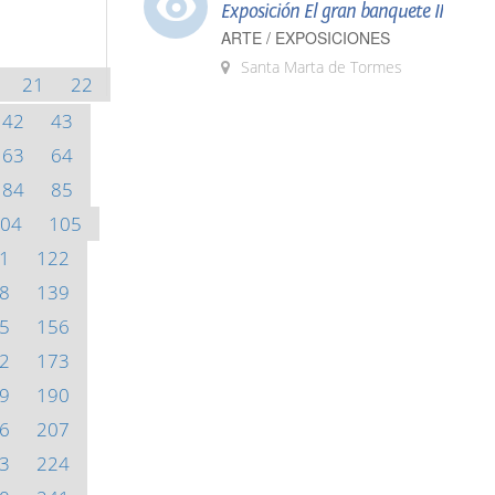
Exposición El gran banquete II
ARTE / EXPOSICIONES
Santa Marta de Tormes
21
22
42
43
63
64
84
85
04
105
1
122
8
139
5
156
2
173
9
190
6
207
3
224