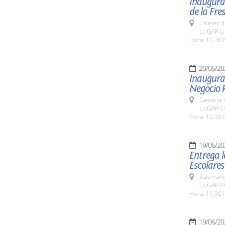
Inaugurac
de la Fres
Linares d
LUGAR Li
Hora: 11,30 
20/06/20
Inaugurac
Negocio R
Candelar
LUGAR Sa
Hora: 10,30 
19/06/20
Entrega l
Escolares
Salamanc
LUGAR Pa
Hora: 11,30 
19/06/20